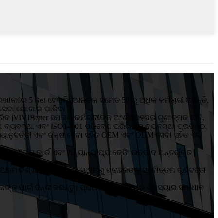
ାରଖାନାରେ 5 ଜଣ ଟେକ୍ନିସିଆନଙ୍କ ସମେତ 50 ରୁ ଅଧିକ କର୍ମଚାରୀ ଅଛନ୍ତି,
 ସେବା ଯୋଗାଇ ପାରିବା |
କରିବ |VIVIBetter ସମଗ୍ର କର୍ମଚାରୀଙ୍କ ଅଂଶଗ୍ରହଣର ଗୁଣାତ୍ମକ ନୀତି,
ତା ବ୍ୟବସ୍ଥା ଏବଂ ISO14001 ପରିବେଶ ପରିଚାଳନା ବ୍ୟବସ୍ଥା ପ୍ରତିଷ୍ଠା
, ସମୟାନୁବର୍ତ୍ତୀ ଏବଂ ଦକ୍ଷ ସେବା ସହିତ OEM ଏବଂ ODM ସେବା ସହିତ ଏକ
ଗ୍ରୀଟିଙ୍ଗ୍ କାର୍ଡ ଏବଂ ଅନ୍ୟାନ୍ୟ ପ୍ୟାକେଜିଂ ଉତ୍ପାଦ ଅନ୍ତର୍ଭୁକ୍ତ |
ିଶ୍ hope ର ବିଭିନ୍ନ ସ୍ଥାନରୁ ଗ୍ରାହକଙ୍କୁ ସର୍ବୋତ୍ତମ ଗୁଣବତ୍ତା
୍କ ପାଇଁ ଚିନ୍ତା କରନ୍ତୁ। ପ୍ରାଥମିକତା ମଧ୍ୟରେ ସମସ୍ୟାର ସମାଧାନ