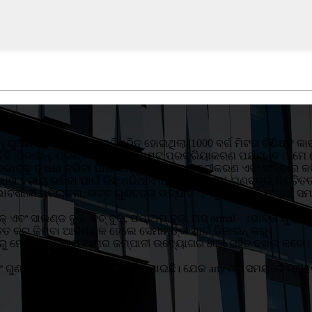
ନ୍ ୟୁଆନ୍ ବିନିଯୋଗରେ ପ୍ରତିଷ୍ଠିତ ହୋଇଥିଲା |1000 ବର୍ଗ ମିଟର ବିଶିଷ୍ଟ କ
ଛି |ଡିଜାଇନ୍, ପ୍ରିଣ୍ଟିଙ୍ଗ୍ ଠାରୁ ପୋଷ୍ଟ ପ୍ରକ୍ରିୟାକରଣ ପର୍ଯ୍ୟନ୍ତ ଆମେ
୍ରଭାବକୁ ଦୃ rein କରିବା ପାଇଁ ସମ୍ପୁର୍ଣ୍ଣ ଭାବରେ ନବୀକରଣ ଏବଂ ସଂସ୍କାର 
ଧତା ବଜାୟ ରଖିବା ପାଇଁ ଜିଦ୍ ଧରିଥାଏ |ଆମେ ISO9001 ଗୁଣବତ୍ତା ନିଶ୍ଚିତ
ଂ ପ୍ରଭାବଶାଳୀ ପରିଚାଳନା, ଉଚ୍ଚ ଗୁଣବତ୍ତା ଉତ୍ପାଦ ， ଯୁକ୍ତିଯୁକ୍ତ ମୂଲ୍ୟ
ଏବଂ ସାଉଣ୍ଡ ବୁକ୍, ଟଚ୍ ବୁକ୍, ପପ୍ ଅପ୍ ବୁକ୍, ଅସ୍ ormal ାଭାବିକ ପୁସ୍ତକ, 
ୁତ କରୁ କିମ୍ବା ଆବଶ୍ୟକ ହେଲେ ସେମାନଙ୍କ ପାଇଁ ଡିଜାଇନ୍ କରୁ |
ଶରୁ ମୋଟ ବ୍ୟବସାୟ ଆମର କମ୍ପାନୀ ଉଦ୍ୟୋଗର 80% ସହିତ ଦଖଲ କରେ | ଆମେ ବ
ଗୁଣବତ୍ତା ପ୍ରଥମ ସ୍ଥାନରେ ରଖାଯାଇଛି। ଯେକ any ଣସି ସମୟରେ ଗ୍ରାହକଙ