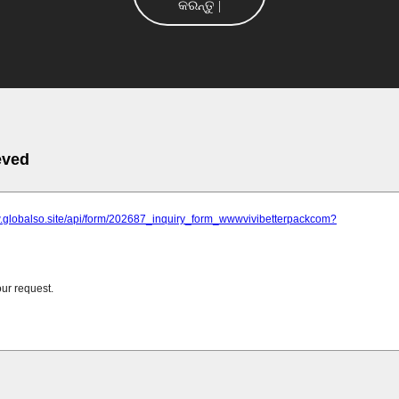
କରନ୍ତୁ |