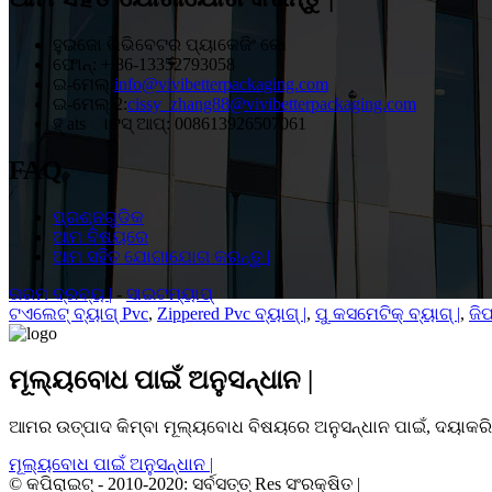
ହୁଇଜୋ ଭିଭିବେଟର ପ୍ୟାକେଜିଂ କୋ
ଫୋନ୍: + 86-13352793058
ଇ-ମେଲ୍:
info@vivibetterpackaging.com
ଇ-ମେଲ୍ 2:
cissy_zhang88@vivibetterpackaging.com
ହ୍ ats ାଟସ୍ ଆପ୍: 008613926507061
FAQ
ପ୍ରଶ୍ନଗୁଡିକ
ଆମ ବିଷୟରେ
ଆମ ସହିତ ଯୋଗାଯୋଗ କରନ୍ତୁ |
ଗରମ ଦ୍ରବ୍ୟ |
-
ସାଇଟମ୍ୟାପ୍
ଟଏଲେଟ୍ ବ୍ୟାଗ୍ Pvc
,
Zippered Pvc ବ୍ୟାଗ୍ |
,
ପୁ କସମେଟିକ୍ ବ୍ୟାଗ୍ |
,
ଜିପ
ମୂଲ୍ୟବୋଧ ପାଇଁ ଅନୁସନ୍ଧାନ |
ଆମର ଉତ୍ପାଦ କିମ୍ବା ମୂଲ୍ୟବୋଧ ବିଷୟରେ ଅନୁସନ୍ଧାନ ପାଇଁ, ଦୟାକରି
ମୂଲ୍ୟବୋଧ ପାଇଁ ଅନୁସନ୍ଧାନ |
© କପିରାଇଟ୍ - 2010-2020: ସର୍ବସତ୍ତ୍ Res ସଂରକ୍ଷିତ |