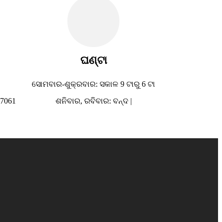
ଘଣ୍ଟା
ସୋମବାର-ଶୁକ୍ରବାର: ସକାଳ 9 ଟାରୁ 6 ଟା
07061
ଶନିବାର, ରବିବାର: ବନ୍ଦ |