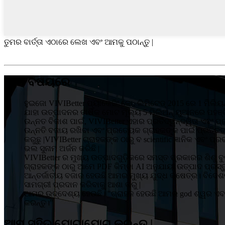
ତୁମର ବାର୍ତ୍ତା ଏଠାରେ ଲେଖ ଏବଂ ଆମକୁ ପଠାନ୍ତୁ |
ଆମ ବିଷୟରେ
ହୁଇଜୋ VIVIBetter ପ୍ୟାକେଜିଂ କୋ, ଲିମିଟେଡ୍ 2015 ରେ 1 ମିଲିୟ
ଯାହା ଉତ୍ପାଦନର ବାର୍ଷିକ ମୋଟ ମୂଲ୍ୟ 5 ମିଲିଅନ୍ ୟୁଆନରେ ପହଞ୍ଚି
ଉନ୍ନତ ବିକାଶ ପାଇଁ, VIVIBetter ଏହାର ପ୍ରତିଦ୍ୱନ୍ଦ୍ୱିତା ଏବଂ ପ
ଉନ୍ନତି ବଜାୟ ରଖିବା ଏବଂ ପ୍ରତ୍ୟେକ ଗ୍ରାହକଙ୍କ ପାଇଁ ପ୍ରତିବଦ୍
କରୁଛୁ |VIVIBetter ଗ୍ରାହକଙ୍କ ଠାରୁ ବ scientific ଜ୍ଞାନିକ ଏବ
ଭଲ ସୁନାମ ଅର୍ଜନ କରିଛି |
VIVIBetter ର ମୁଖ୍ୟ ଉତ୍ପାଦଗୁଡ଼ିକରେ ସମସ୍ତ ପ୍ରକାରର ଶିଶୁ ବୁକ୍ 
ଗ୍ରାହକଙ୍କ ଠାରୁ ଆମେ PDF କିମ୍ବା AI ଅନୁଯାୟୀ ଉତ୍ପାଦ ପ୍ରସ୍ତ
ଆନ୍ତର୍ଜାତୀୟ ବଜାର ହେଉଛି ଆମର ମୁଖ୍ୟ ଯୁଦ୍ଧ କ୍ଷେତ୍ର। ବିଦେ
ସାମଗ୍ରୀ ପ୍ରଦାନ କରିବାକୁ ଆଶା କରୁ |
ଆମର ଉଦ୍ଦେଶ୍ୟ ହେଉଛି। "ଗ୍ରାହକ ହେଉଛି ଆମର god ଶ୍ୱର ଏବଂ 
କରନ୍ତୁ।"
ଆମ ସହିତ ଯୋଗାଯୋଗ କରନ୍ତୁ |