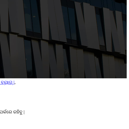
ବ୍ୟାଗ୍ |
,
କରେ ରହିବୁ |