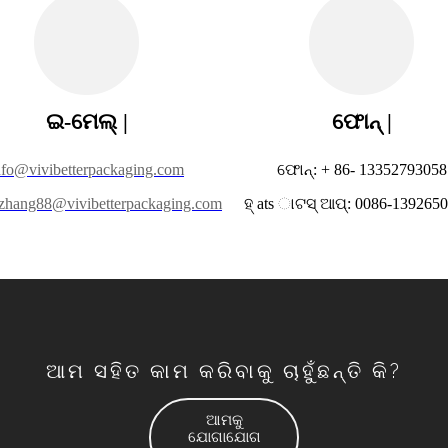
ଇ-ମେଲ୍ |
ଫୋନ୍ |
nfo@vivibetterpackaging.com
ଫୋନ୍: + 86- 13352793058
_zhang88@vivibetterpackaging.com
ହ୍ ats ାଟସ୍ ଆପ୍: 0086-139265
ଆମ ସହିତ କାମ କରିବାକୁ ଚାହୁଁଛନ୍ତି କି?
ଆମକୁ
ଯୋଗାଯୋଗ