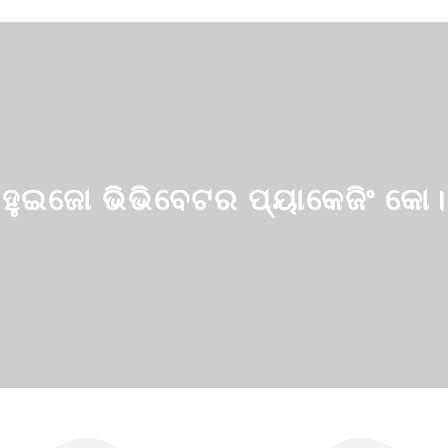
ହୁଇଜୋ ଭିଭିବେଟର ପ୍ୟାକେଜିଂ କୋ।