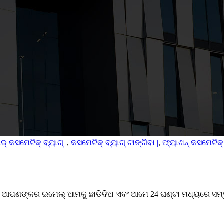
ର୍ କସମେଟିକ୍ ବ୍ୟାଗ୍ |
,
କସମେଟିକ୍ ବ୍ୟାଗ୍ ଟାଙ୍ଗିବା |
,
ଫ୍ୟାଶନ୍ କସମେଟିକ୍ 
 ଆପଣଙ୍କର ଇମେଲ୍ ଆମକୁ ଛାଡିଦିଅ ଏବଂ ଆମେ 24 ଘଣ୍ଟା ମଧ୍ୟରେ ସମ୍ପର୍