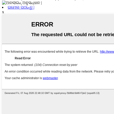
ଇମେଲ୍ ପଠାନ୍ତୁ |
x