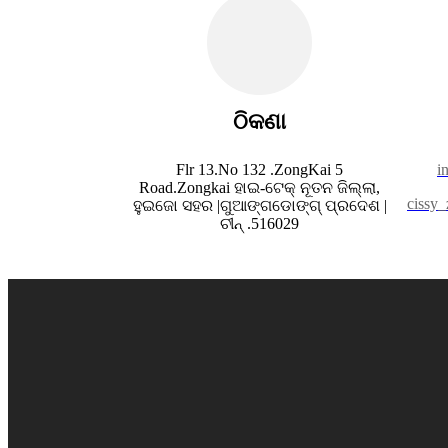
ଠିକଣା
Flr 13.No 132 .ZongKai 5
i
Road.Zongkai ହାଇ-ଟେକ୍ ନୂତନ ଜିଲ୍ଲା,
cissy
ହୁଇଜୋ ସହର |ଗୁଆଙ୍ଗଡୋଙ୍ଗ୍ ପ୍ରଦେଶ |
ଚୀନ୍ .516029