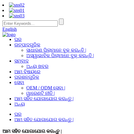
English
ଘର
ଉତ୍ପାଦଗୁଡିକ
ସାଧାରଣ ପିଲାମାନେ ବୁକ୍ କରନ୍ତି |
ଅସ୍ୱାଭାବିକ ପିଲାମାନେ ବୁକ୍ କରନ୍ତି |
ସମ୍ବାଦ
ଅନ୍ୟ ଖବର
ଆମ ବିଷୟରେ
ପ୍ରଶ୍ନଗୁଡିକ
ସେବା
OEM / ODM ସେବା |
ୱାରେଣ୍ଟି ନୀତି |
ଆମ ସହିତ ଯୋଗାଯୋଗ କରନ୍ତୁ |
ଅନ୍ୟ
ଘର
ଆମ ସହିତ ଯୋଗାଯୋଗ କରନ୍ତୁ |
ଆମ ସହିତ ଯୋଗାଯୋଗ କରନ୍ତୁ |