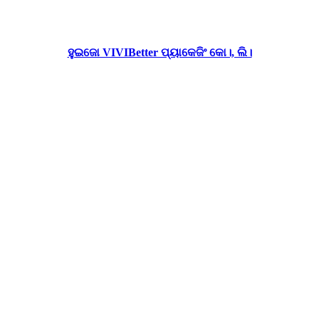
ହୁଇଜୋ VIVIBetter ପ୍ୟାକେଜିଂ କୋ।, ଲି।