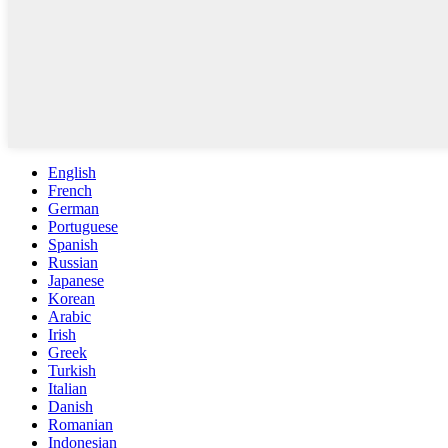
English
French
German
Portuguese
Spanish
Russian
Japanese
Korean
Arabic
Irish
Greek
Turkish
Italian
Danish
Romanian
Indonesian