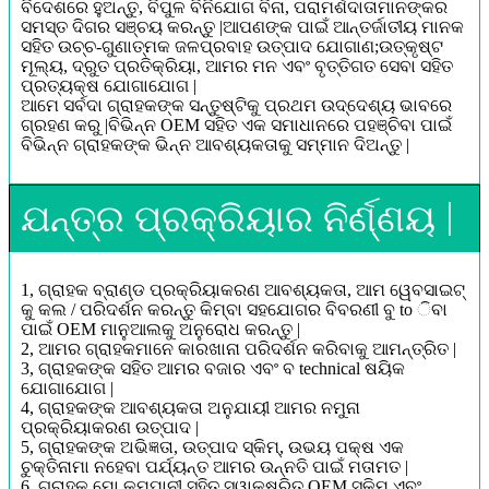
ବିଦେଶରେ ହୁଅନ୍ତୁ, ବିପୁଳ ବିନିଯୋଗ ବିନା, ପରାମର୍ଶଦାତାମାନଙ୍କର
ସମସ୍ତ ଦିଗର ସଞ୍ଚୟ କରନ୍ତୁ |ଆପଣଙ୍କ ପାଇଁ ଆନ୍ତର୍ଜାତୀୟ ମାନକ
ସହିତ ଉଚ୍ଚ-ଗୁଣାତ୍ମକ ଜଳପ୍ରବାହ ଉତ୍ପାଦ ଯୋଗାଣ;ଉତ୍କୃଷ୍ଟ
ମୂଲ୍ୟ, ଦ୍ରୁତ ପ୍ରତିକ୍ରିୟା, ଆମର ମନ ଏବଂ ବୃତ୍ତିଗତ ସେବା ସହିତ
ପ୍ରତ୍ୟକ୍ଷ ଯୋଗାଯୋଗ |
ଆମେ ସର୍ବଦା ଗ୍ରାହକଙ୍କ ସନ୍ତୁଷ୍ଟିକୁ ପ୍ରଥମ ଉଦ୍ଦେଶ୍ୟ ଭାବରେ
ଗ୍ରହଣ କରୁ |ବିଭିନ୍ନ OEM ସହିତ ଏକ ସମାଧାନରେ ପହଞ୍ଚିବା ପାଇଁ
ବିଭିନ୍ନ ଗ୍ରାହକଙ୍କ ଭିନ୍ନ ଆବଶ୍ୟକତାକୁ ସମ୍ମାନ ଦିଅନ୍ତୁ |
ଯନ୍ତ୍ର ପ୍ରକ୍ରିୟାର ନିର୍ଣ୍ଣୟ |
1, ଗ୍ରାହକ ବ୍ରାଣ୍ଡ ପ୍ରକ୍ରିୟାକରଣ ଆବଶ୍ୟକତା, ଆମ ୱେବସାଇଟ୍
କୁ କଲ / ପରିଦର୍ଶନ କରନ୍ତୁ କିମ୍ବା ସହଯୋଗର ବିବରଣୀ ବୁ to ିବା
ପାଇଁ OEM ମାନୁଆଲକୁ ଅନୁରୋଧ କରନ୍ତୁ |
2, ଆମର ଗ୍ରାହକମାନେ କାରଖାନା ପରିଦର୍ଶନ କରିବାକୁ ଆମନ୍ତ୍ରିତ |
3, ଗ୍ରାହକଙ୍କ ସହିତ ଆମର ବଜାର ଏବଂ ବ technical ଷୟିକ
ଯୋଗାଯୋଗ |
4, ଗ୍ରାହକଙ୍କ ଆବଶ୍ୟକତା ଅନୁଯାୟୀ ଆମର ନମୁନା
ପ୍ରକ୍ରିୟାକରଣ ଉତ୍ପାଦ |
5, ଗ୍ରାହକଙ୍କ ଅଭିଜ୍ଞତା, ଉତ୍ପାଦ ସ୍କିମ୍, ଉଭୟ ପକ୍ଷ ଏକ
ଚୁକ୍ତିନାମା ନହେବା ପର୍ଯ୍ୟନ୍ତ ଆମର ଉନ୍ନତି ପାଇଁ ମତାମତ |
6, ଗ୍ରାହକ ମୋ କମ୍ପାନୀ ସହିତ ସ୍ୱାକ୍ଷରିତ OEM ସ୍କିମ୍ ଏବଂ