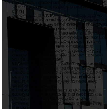
ମୂଲ୍ୟ 5 ମିଲିଅନ୍ ୟୁଆନରେ ପହଞ୍ଚିଛି |ଡିଜାଇନ୍, ପ୍ରିଣ୍ଟିଙ୍ଗ୍ ଠାରୁ
ପୋଷ୍ଟ ପ୍ରକ୍ରିୟାକରଣ ପର୍ଯ୍ୟନ୍ତ ଆମେ ସେବା ଯୋଗାଇ
ପାରିବା |
ଉନ୍ନତ ବିକାଶ ପାଇଁ, VIVIBetter ଏହାର ପ୍ରତିଦ୍ୱନ୍ଦ୍ୱିତା ଏବଂ
ପ୍ରଭାବକୁ ଦୃ rein କରିବା ପାଇଁ ସମ୍ପୁର୍ଣ୍ଣ ଭାବରେ ନବୀକରଣ ଏବଂ
ସଂସ୍କାର କରିବ |VIVIBetter ସମଗ୍ର କର୍ମଚାରୀଙ୍କ ଅଂଶଗ୍ରହଣର
ଗୁଣାତ୍ମକ ନୀତି, ଉନ୍ନତି ବଜାୟ ରଖିବା ଏବଂ ପ୍ରତ୍ୟେକ
ଗ୍ରାହକଙ୍କ ପାଇଁ ପ୍ରତିବଦ୍ଧତା ବଜାୟ ରଖିବା ପାଇଁ ଜିଦ୍ ଧରିଥାଏ
|ଆମେ ISO9001 ଗୁଣବତ୍ତା ନିଶ୍ଚିତତା ବ୍ୟବସ୍ଥା ଏବଂ ISO14001
ପରିବେଶ ପରିଚାଳନା ବ୍ୟବସ୍ଥା ପ୍ରତିଷ୍ଠା କରୁଛୁ |VIVIBetter
ଗ୍ରାହକଙ୍କ ଠାରୁ ବ scientific ଜ୍ଞାନିକ ଏବଂ ପ୍ରଭାବଶାଳୀ
ପରିଚାଳନା, ଉଚ୍ଚ ଗୁଣବତ୍ତା ଉତ୍ପାଦ ， ଯୁକ୍ତିଯୁକ୍ତ ମୂଲ୍ୟ,
ସମୟାନୁବର୍ତ୍ତୀ ଏବଂ ଦକ୍ଷ ସେବା ସହିତ OEM ଏବଂ ODM ସେବା
ସହିତ ଏକ ଭଲ ସୁନାମ ଅର୍ଜନ କରିଛି |
VIVIBetter ର ମୁଖ୍ୟ ଉତ୍ପାଦଗୁଡ଼ିକରେ ସମସ୍ତ ପ୍ରକାରର ଶିଶୁ
ବୁକ୍ ଏବଂ ସାଉଣ୍ଡ ବୁକ୍, ଟଚ୍ ବୁକ୍, ପପ୍ ଅପ୍ ବୁକ୍, ଅସ୍ ormal
ାଭାବିକ ପୁସ୍ତକ, ଗ୍ରୀଟିଙ୍ଗ୍ କାର୍ଡ ଏବଂ ଅନ୍ୟାନ୍ୟ ପ୍ୟାକେଜିଂ
ଉତ୍ପାଦ ଅନ୍ତର୍ଭୁକ୍ତ |ଗ୍ରାହକଙ୍କ ଠାରୁ ଆମେ PDF କିମ୍ବା AI
ଅନୁଯାୟୀ ଉତ୍ପାଦ ପ୍ରସ୍ତୁତ କରୁ କିମ୍ବା ଆବଶ୍ୟକ ହେଲେ
ସେମାନଙ୍କ ପାଇଁ ଡିଜାଇନ୍ କରୁ |
ଆନ୍ତର୍ଜାତୀୟ ବଜାର ହେଉଛି ଆମର ମୁଖ୍ୟ ଯୁଦ୍ଧ କ୍ଷେତ୍ର।
ବିଦେଶରୁ ମୋଟ ବ୍ୟବସାୟ ଆମର କମ୍ପାନୀ ଉଦ୍ୟୋଗର 80%
ସହିତ ଦଖଲ କରେ | ଆମେ ବିଶ୍ hope ର ବିଭିନ୍ନ ସ୍ଥାନରୁ
ଗ୍ରାହକଙ୍କୁ ସର୍ବୋତ୍ତମ ଗୁଣବତ୍ତା ସାମଗ୍ରୀ ପ୍ରଦାନ କରିବାକୁ
ଆଶା କରୁ |