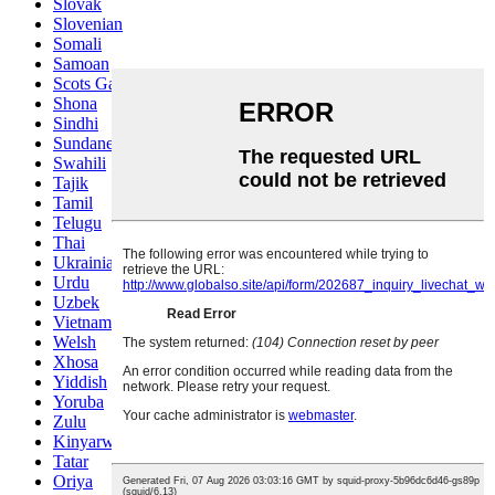
Slovak
Slovenian
Somali
Samoan
Scots Gaelic
Shona
Sindhi
Sundanese
Swahili
Tajik
Tamil
Telugu
Thai
Ukrainian
Urdu
Uzbek
Vietnamese
Welsh
Xhosa
Yiddish
Yoruba
Zulu
Kinyarwanda
Tatar
Oriya