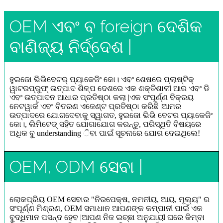
OEM ଏବଂ ବ foreign ଦେଶିକ
ବାଣିଜ୍ୟ ନିର୍ଦ୍ଦେଶ |
ହୁଇଜୋ ଭିଭିବେଟର୍ ପ୍ୟାକେଜିଂ କୋ। ଏବଂ ଶେଷରେ ପ୍ଲାଷ୍ଟିକ୍
ୱାଟରପ୍ରୁଫ୍ ଉତ୍ପାଦ ଶିଳ୍ପ ଦେଶରେ ଏକ ଶକ୍ତିଶାଳୀ ଆର ଏବଂ ଡି
ଏବଂ ଉତ୍ପାଦନ ଆଧାର ପ୍ରତିଷ୍ଠା କଲା |ଏକ ସଂପୂର୍ଣ୍ଣ ବିକ୍ରୟ
ନେଟୱାର୍କ ଏବଂ ବିତରଣ ଏଜେଣ୍ଟ ପ୍ରତିଷ୍ଠା କରିଛି |ଆମର
ଉତ୍ପାଦରେ ଯୋଗଦେବାକୁ ସ୍ୱାଗତ, ହୁଇଜୋ ଭିଭି ବେଟର ପ୍ୟାକେଜିଂ
କୋ।, ଲିମିଟେଡ୍ ସହିତ ଯୋଗାଯୋଗ କରନ୍ତୁ, ପରିସ୍ଥିତି ବିଷୟରେ
ଅଧିକ ବୁ understanding ିବା ପାଇଁ ସୂଚନାରେ ଯୋଗ ଦେଇଥିଲେ!
OEM, ODM ସେବା |
ଲୋକପ୍ରିୟ OEM ସେବାର "ନିରପେକ୍ଷ, ନମନୀୟ, ଆୟ, ମୂଲ୍ୟ" ର
ସଂପୂର୍ଣ୍ଣ ମିଶ୍ରଣ, OEM ସମାଧାନ ଆପଣଙ୍କ କମ୍ପାନୀ ପାଇଁ ଏକ
ବୁଦ୍ଧିମାନ ପସନ୍ଦ ହେବ |ଆପଣ ନିଜ ଇଚ୍ଛା ଅନୁଯାୟୀ ଘରେ କିମ୍ବା