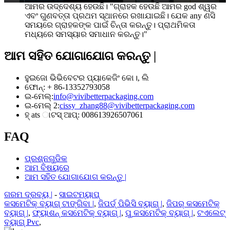
ଆମର ଉଦ୍ଦେଶ୍ୟ ହେଉଛି। "ଗ୍ରାହକ ହେଉଛି ଆମର god ଶ୍ୱର
ଏବଂ ଗୁଣବତ୍ତା ପ୍ରଥମ ସ୍ଥାନରେ ରଖାଯାଇଛି। ଯେକ any ଣସି
ସମୟରେ ଗ୍ରାହକଙ୍କ ପାଇଁ ଚିନ୍ତା କରନ୍ତୁ। ପ୍ରାଥମିକତା
ମଧ୍ୟରେ ସମସ୍ୟାର ସମାଧାନ କରନ୍ତୁ।"
ଆମ ସହିତ ଯୋଗାଯୋଗ କରନ୍ତୁ |
ହୁଇଜୋ ଭିଭିବେଟର ପ୍ୟାକେଜିଂ କୋ।, ଲି
ଫୋନ୍: + 86-13352793058
ଇ-ମେଲ୍:
info@vivibetterpackaging.com
ଇ-ମେଲ୍ 2:
cissy_zhang88@vivibetterpackaging.com
ହ୍ ats ାଟସ୍ ଆପ୍: 008613926507061
FAQ
ପ୍ରଶ୍ନଗୁଡିକ
ଆମ ବିଷୟରେ
ଆମ ସହିତ ଯୋଗାଯୋଗ କରନ୍ତୁ |
ଗରମ ଦ୍ରବ୍ୟ |
-
ସାଇଟମ୍ୟାପ୍
କସମେଟିକ୍ ବ୍ୟାଗ୍ ଟାଙ୍ଗିବା |
,
ଜିପର୍ଡ୍ ପିଭିସି ବ୍ୟାଗ୍ |
,
ଜିପର୍ କସମେଟିକ୍
ବ୍ୟାଗ୍ |
,
ଫ୍ୟାଶନ୍ କସମେଟିକ୍ ବ୍ୟାଗ୍ |
,
ପୁ କସମେଟିକ୍ ବ୍ୟାଗ୍ |
,
ଟଏଲେଟ୍
ବ୍ୟାଗ୍ Pvc
,