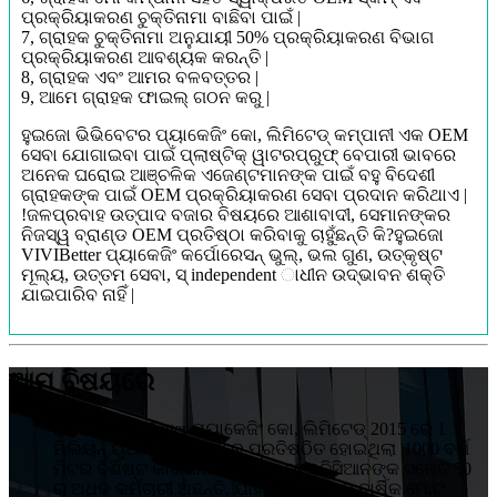
ପ୍ରକ୍ରିୟାକରଣ ଚୁକ୍ତିନାମା ବାଛିବା ପାଇଁ |
7, ଗ୍ରାହକ ଚୁକ୍ତିନାମା ଅନୁଯାୟୀ 50% ପ୍ରକ୍ରିୟାକରଣ ବିଭାଗ
ପ୍ରକ୍ରିୟାକରଣ ଆବଶ୍ୟକ କରନ୍ତି |
8, ଗ୍ରାହକ ଏବଂ ଆମର ବଳବତ୍ତର |
9, ଆମେ ଗ୍ରାହକ ଫାଇଲ୍ ଗଠନ କରୁ |
ହୁଇଜୋ ଭିଭିବେଟର ପ୍ୟାକେଜିଂ କୋ, ଲିମିଟେଡ୍ କମ୍ପାନୀ ଏକ OEM
ସେବା ଯୋଗାଇବା ପାଇଁ ପ୍ଲାଷ୍ଟିକ୍ ୱାଟରପ୍ରୁଫ୍ ବେପାରୀ ଭାବରେ
ଅନେକ ଘରୋଇ ଆଞ୍ଚଳିକ ଏଜେଣ୍ଟମାନଙ୍କ ପାଇଁ ବହୁ ବିଦେଶୀ
ଗ୍ରାହକଙ୍କ ପାଇଁ OEM ପ୍ରକ୍ରିୟାକରଣ ସେବା ପ୍ରଦାନ କରିଥାଏ |
!ଜଳପ୍ରବାହ ଉତ୍ପାଦ ବଜାର ବିଷୟରେ ଆଶାବାଦୀ, ସେମାନଙ୍କର
ନିଜସ୍ୱ ବ୍ରାଣ୍ଡ OEM ପ୍ରତିଷ୍ଠା କରିବାକୁ ଚାହୁଁଛନ୍ତି କି?ହୁଇଜୋ
VIVIBetter ପ୍ୟାକେଜିଂ କର୍ପୋରେସନ୍ ଭୁଲ୍, ଭଲ ଗୁଣ, ଉତ୍କୃଷ୍ଟ
ମୂଲ୍ୟ, ଉତ୍ତମ ସେବା, ସ୍ independent ାଧୀନ ଉଦ୍ଭାବନ ଶକ୍ତି
ଯାଇପାରିବ ନାହିଁ |
ଆମ ବିଷୟରେ
ହୁଇଜୋ VIVIBetter ପ୍ୟାକେଜିଂ କୋ, ଲିମିଟେଡ୍ 2015 ରେ 1
ମିଲିୟନ୍ ୟୁଆନ୍ ବିନିଯୋଗରେ ପ୍ରତିଷ୍ଠିତ ହୋଇଥିଲା |1000 ବର୍ଗ
ମିଟର ବିଶିଷ୍ଟ କାରଖାନାରେ 5 ଜଣ ଟେକ୍ନିସିଆନଙ୍କ ସମେତ 50
ରୁ ଅଧିକ କର୍ମଚାରୀ ଅଛନ୍ତି, ଯାହା ଉତ୍ପାଦନର ବାର୍ଷିକ ମୋଟ