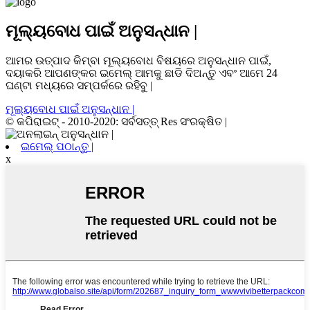
ମୂଲ୍ୟବୋଧ ପାଇଁ ଅନୁସନ୍ଧାନ |
ଆମର ଉତ୍ପାଦ କିମ୍ବା ମୂଲ୍ୟବୋଧ ବିଷୟରେ ଅନୁସନ୍ଧାନ ପାଇଁ,
ଦୟାକରି ଆପଣଙ୍କର ଇମେଲ୍ ଆମକୁ ଛାଡି ଦିଅନ୍ତୁ ଏବଂ ଆମେ 24
ଘଣ୍ଟା ମଧ୍ୟରେ ସମ୍ପର୍କରେ ରହିବୁ |
ମୂଲ୍ୟବୋଧ ପାଇଁ ଅନୁସନ୍ଧାନ |
© କପିରାଇଟ୍ - 2010-2020: ସର୍ବସତ୍ତ୍ Res ସଂରକ୍ଷିତ |
ଇମେଲ୍ ପଠାନ୍ତୁ |
x