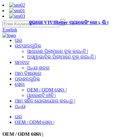
ହୁଇଜୋ VIVIBetter ପ୍ୟାକେଜିଂ କୋ।, ଲି।
English
ଘର
ଉତ୍ପାଦଗୁଡିକ
ସାଧାରଣ ପିଲାମାନେ ବୁକ୍ କରନ୍ତି |
ଅସ୍ୱାଭାବିକ ପିଲାମାନେ ବୁକ୍ କରନ୍ତି |
ସମ୍ବାଦ
ଅନ୍ୟ ଖବର
ଆମ ବିଷୟରେ
ପ୍ରଶ୍ନଗୁଡିକ
ସେବା
OEM / ODM ସେବା |
ୱାରେଣ୍ଟି ନୀତି |
ଆମ ସହିତ ଯୋଗାଯୋଗ କରନ୍ତୁ |
ଅନ୍ୟ
ଘର
OEM / ODM ସେବା |
OEM / ODM ସେବା |