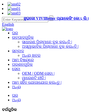
ହୁଇଜୋ VIVIBetter ପ୍ୟାକେଜିଂ କୋ।, ଲି।
English
ଘର
ଉତ୍ପାଦଗୁଡିକ
ସାଧାରଣ ପିଲାମାନେ ବୁକ୍ କରନ୍ତି |
ଅସ୍ୱାଭାବିକ ପିଲାମାନେ ବୁକ୍ କରନ୍ତି |
ସମ୍ବାଦ
ଅନ୍ୟ ଖବର
ଆମ ବିଷୟରେ
ପ୍ରଶ୍ନଗୁଡିକ
ସେବା
OEM / ODM ସେବା |
ୱାରେଣ୍ଟି ନୀତି |
ଆମ ସହିତ ଯୋଗାଯୋଗ କରନ୍ତୁ |
ଅନ୍ୟ
ଘର
ଅନ୍ୟ
ବର୍ଗଗୁଡିକ