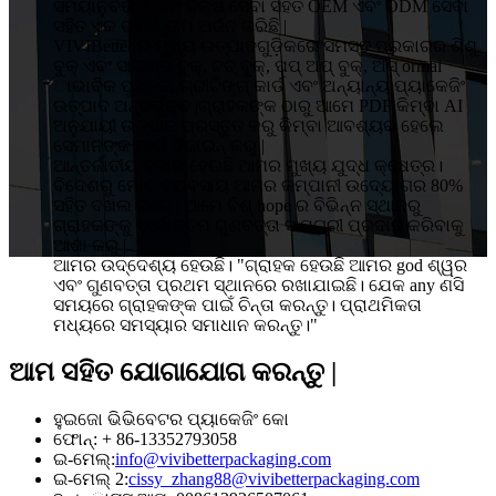
ସମୟାନୁବର୍ତ୍ତୀ ଏବଂ ଦକ୍ଷ ସେବା ସହିତ OEM ଏବଂ ODM ସେବା
ସହିତ ଏକ ଭଲ ସୁନାମ ଅର୍ଜନ କରିଛି |
VIVIBetter ର ମୁଖ୍ୟ ଉତ୍ପାଦଗୁଡ଼ିକରେ ସମସ୍ତ ପ୍ରକାରର ଶିଶୁ
ବୁକ୍ ଏବଂ ସାଉଣ୍ଡ ବୁକ୍, ଟଚ୍ ବୁକ୍, ପପ୍ ଅପ୍ ବୁକ୍, ଅସ୍ ormal
ାଭାବିକ ପୁସ୍ତକ, ଗ୍ରୀଟିଙ୍ଗ୍ କାର୍ଡ ଏବଂ ଅନ୍ୟାନ୍ୟ ପ୍ୟାକେଜିଂ
ଉତ୍ପାଦ ଅନ୍ତର୍ଭୁକ୍ତ |ଗ୍ରାହକଙ୍କ ଠାରୁ ଆମେ PDF କିମ୍ବା AI
ଅନୁଯାୟୀ ଉତ୍ପାଦ ପ୍ରସ୍ତୁତ କରୁ କିମ୍ବା ଆବଶ୍ୟକ ହେଲେ
ସେମାନଙ୍କ ପାଇଁ ଡିଜାଇନ୍ କରୁ |
ଆନ୍ତର୍ଜାତୀୟ ବଜାର ହେଉଛି ଆମର ମୁଖ୍ୟ ଯୁଦ୍ଧ କ୍ଷେତ୍ର।
ବିଦେଶରୁ ମୋଟ ବ୍ୟବସାୟ ଆମର କମ୍ପାନୀ ଉଦ୍ୟୋଗର 80%
ସହିତ ଦଖଲ କରେ | ଆମେ ବିଶ୍ hope ର ବିଭିନ୍ନ ସ୍ଥାନରୁ
ଗ୍ରାହକଙ୍କୁ ସର୍ବୋତ୍ତମ ଗୁଣବତ୍ତା ସାମଗ୍ରୀ ପ୍ରଦାନ କରିବାକୁ
ଆଶା କରୁ |
ଆମର ଉଦ୍ଦେଶ୍ୟ ହେଉଛି। "ଗ୍ରାହକ ହେଉଛି ଆମର god ଶ୍ୱର
ଏବଂ ଗୁଣବତ୍ତା ପ୍ରଥମ ସ୍ଥାନରେ ରଖାଯାଇଛି। ଯେକ any ଣସି
ସମୟରେ ଗ୍ରାହକଙ୍କ ପାଇଁ ଚିନ୍ତା କରନ୍ତୁ। ପ୍ରାଥମିକତା
ମଧ୍ୟରେ ସମସ୍ୟାର ସମାଧାନ କରନ୍ତୁ।"
ଆମ ସହିତ ଯୋଗାଯୋଗ କରନ୍ତୁ |
ହୁଇଜୋ ଭିଭିବେଟର ପ୍ୟାକେଜିଂ କୋ
ଫୋନ୍: + 86-13352793058
ଇ-ମେଲ୍:
info@vivibetterpackaging.com
ଇ-ମେଲ୍ 2:
cissy_zhang88@vivibetterpackaging.com