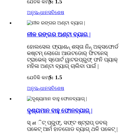
$: 1.5
ଯେତିକି କମ୍
ଅନୁସନ୍ଧାନ
ସବିଶେଷ
ନୀଳ ରଙ୍ଗର ଅଣ୍ଟା ବ୍ୟାଗ |
ହୋଲସେଲ ଫ୍ୟାଶନ୍ ଶସ୍ତା ନିନ୍ ଅକ୍ସଫୋର୍ଡ
କଷ୍ଟମ୍ ଲୋଗୋ ଆଉଟଡୋର୍ ଫିଟନେସ୍
ଟ୍ରାଭେଲ୍ ସ୍ପୋର୍ଟ ୱାଟରପ୍ରୁଫ୍ ଫନି ପ୍ୟାକ୍
ମହିଳା ଅଣ୍ଟା ବ୍ୟାଗ୍ ଚାଲିବା ପାଇଁ |
$: 1.5
ଯେତିକି କମ୍
ଅନୁସନ୍ଧାନ
ସବିଶେଷ
ଦୃଶ୍ୟମାନ ବାହୁ ଫୋନବ୍ୟାଗ୍ |
ସ୍ at ିଟ୍ ପ୍ରୁଫ୍, ସଫ୍ଟ ଷ୍ଟ୍ରାପ୍ ଡବଲ୍
ପକେଟ୍ ଆର୍ମ ହାତଗୋଡ ବ୍ୟାଗ୍ ଥଳି ପକେଟ୍ |