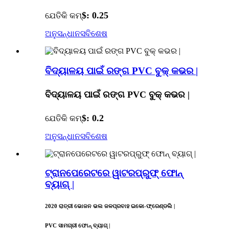
$: 0.25
ଯେତିକି କମ୍
ଅନୁସନ୍ଧାନ
ସବିଶେଷ
ବିଦ୍ୟାଳୟ ପାଇଁ ରଙ୍ଗ PVC ବୁକ୍ କଭର |
ବିଦ୍ୟାଳୟ ପାଇଁ ରଙ୍ଗ PVC ବୁକ୍ କଭର |
$: 0.2
ଯେତିକି କମ୍
ଅନୁସନ୍ଧାନ
ସବିଶେଷ
ଟ୍ରାନପେରେଟରେ ୱାଟରପ୍ରୁଫ୍ ଫୋନ୍
ବ୍ୟାଗ୍ |
2020 ରାତ୍ରୀ ଭୋଜନ ଭଲ ଜଳପ୍ରବାହ ଇକୋ-ଫ୍ରେଣ୍ଡଲି |
PVC ସାମଗ୍ରୀ ଫୋନ୍ ବ୍ୟାଗ୍ |