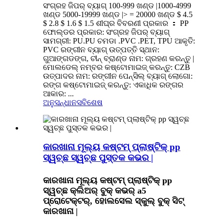
ସଂଗ୍ରହ ଜିପର୍ ବ୍ୟାଗ୍ 100-999 ଖଣ୍ଡ |1000-4999
ଖଣ୍ଡ 5000-19999 ଖଣ୍ଡ |> = 20000 ଖଣ୍ଡ $ 4.5
$ 2.8 $ 1.6 $ 1.5 ଶୀଘ୍ର ବିବରଣୀ ପ୍ରକାର ： PP
ଫୋଲ୍ଡର ପ୍ରକାର: ସଂଗ୍ରହ ଜିପର୍ ବ୍ୟାଗ୍
ସାମଗ୍ରୀ: PU.PU ଚମଡା .PVC .PET, TPU ଆକୃତି:
PVC ରଙ୍ଗୀନ ବ୍ୟାଗ୍ ଉତ୍ପତ୍ତି ସ୍ଥାନ:
ଗୁଆଙ୍ଗଡଙ୍ଗ, ଚୀନ୍ ବ୍ରାଣ୍ଡ ନାମ: ଗ୍ରହଣ କରନ୍ତୁ |
ମୋଲଡେଲ୍ ନମ୍ବର କଷ୍ଟୋମାଇଜ୍ କରନ୍ତୁ: CZB
ଉତ୍ପାଦର ନାମ: ରଙ୍ଗୀନ ପେନ୍ସିଲ୍ ବ୍ୟାଗ୍ ଲୋଗୋ:
ରଙ୍ଗ କଷ୍ଟୋମାଇଜ୍ କରନ୍ତୁ: ଏକାଧିକ ରଙ୍ଗର
ଆକାର: ...
ଅନୁସନ୍ଧାନ
ସବିଶେଷ
କାରଖାନା ମୂଲ୍ୟ କଷ୍ଟମ୍ ପ୍ଲାଷ୍ଟିକ୍ pp
ସ୍ୱଚ୍ଛ ସ୍ୱଚ୍ଛ ପୁସ୍ତକ କଭର |
କାରଖାନା ମୂଲ୍ୟ କଷ୍ଟମ୍ ପ୍ଲାଷ୍ଟିକ୍ pp
ସ୍ୱଚ୍ଛ କ୍ଲିଅର୍ ବୁକ୍ କଭର୍ a5
ପ୍ରୋଟେକ୍ଟର୍, ହୋଲସେଲ ସ୍କୁଲ୍ ବୁକ୍ ସିଟ୍
କାରଖାନା |