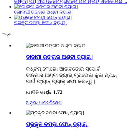
କଷ୍ଟମ୍ ପପ୍ ଅପ୍ ଉନ୍ନତ ଗୁଣବତ୍ତା ଭଲ ମୂଲ୍ୟ ହାର୍ଡକୋଭର ...
ଗୋଲାପୀ ରଙ୍ଗର ଅଣ୍ଟା ବ୍ୟାଗ |
ପ୍ରକୃତ ଚମଡ଼ା ଫୋନ୍ ବ୍ୟାଗ୍ |
ଅନ୍ୟ
ବାଦାମୀ ରଙ୍ଗର ଅଣ୍ଟା ବ୍ୟାଗ |
କଷ୍ଟମ୍ ଲୋଗୋ ଆଉଟଡୋର ​​ସ୍ପୋର୍ଟ
କାନଭାସ୍ ଅଣ୍ଟା ବ୍ୟାଗ୍ ଟ୍ରାଭେଲ୍ କୁଲ୍ ମ୍ୟାନ୍
ପାଇଁ ଫ୍ୟାନ୍ ପ୍ୟାକ୍ ସଫା କରନ୍ତୁ |
$: 1.72
ଯେତିକି କମ୍
ଅନୁସନ୍ଧାନ
ସବିଶେଷ
ପ୍ରକୃତ ଚମଡ଼ା ଫୋନ୍ ବ୍ୟାଗ୍ |