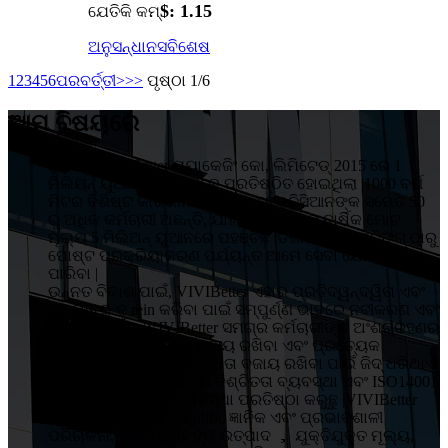
$: 1.15
ଯେତିକି କମ୍
ଅନୁସନ୍ଧାନ
ସବିଶେଷ
1
2
3
4
5
6
ପରବର୍ତ୍ତୀ>
>>
ପୃଷ୍ଠା 1/6
ଆମ ବିଷୟରେ
ହୁଇଜୋ VIVIBetter ପ୍ୟାକେଜିଂ କୋ, ଲିମିଟେଡ୍ 2015 ରେ 1
ମିଲିୟନ୍ ୟୁଆନ୍ ବିନିଯୋଗରେ ପ୍ରତିଷ୍ଠିତ ହୋଇଥିଲା |1000 ବର୍ଗ
ମିଟର ବିଶିଷ୍ଟ କାରଖାନାରେ 5 ଜଣ ଟେକ୍ନିସିଆନଙ୍କ ସମେତ 50
ରୁ ଅଧିକ କର୍ମଚାରୀ ଅଛନ୍ତି, ଯାହା ଉତ୍ପାଦନର ବାର୍ଷିକ ମୋଟ
ମୂଲ୍ୟ 5 ମିଲିଅନ୍ ୟୁଆନରେ ପହଞ୍ଚିଛି |ଡିଜାଇନ୍, ପ୍ରିଣ୍ଟିଙ୍ଗ୍ ଠାରୁ
ପୋଷ୍ଟ ପ୍ରକ୍ରିୟାକରଣ ପର୍ଯ୍ୟନ୍ତ ଆମେ ସେବା ଯୋଗାଇ
ପାରିବା |
ଉନ୍ନତ ବିକାଶ ପାଇଁ, VIVIBetter ଏହାର ପ୍ରତିଦ୍ୱନ୍ଦ୍ୱିତା ଏବଂ
ପ୍ରଭାବକୁ ଦୃ rein କରିବା ପାଇଁ ସମ୍ପୁର୍ଣ୍ଣ ଭାବରେ ନବୀକରଣ ଏବଂ
ସଂସ୍କାର କରିବ |VIVIBetter ସମଗ୍ର କର୍ମଚାରୀଙ୍କ ଅଂଶଗ୍ରହଣର
ଗୁଣାତ୍ମକ ନୀତି, ଉନ୍ନତି ବଜାୟ ରଖିବା ଏବଂ ପ୍ରତ୍ୟେକ
ଗ୍ରାହକଙ୍କ ପାଇଁ ପ୍ରତିବଦ୍ଧତା ବଜାୟ ରଖିବା ପାଇଁ ଜିଦ୍ ଧରିଥାଏ
|ଆମେ ISO9001 ଗୁଣବତ୍ତା ନିଶ୍ଚିତତା ବ୍ୟବସ୍ଥା ଏବଂ ISO14001
ପରିବେଶ ପରିଚାଳନା ବ୍ୟବସ୍ଥା ପ୍ରତିଷ୍ଠା କରୁଛୁ |VIVIBetter
ଗ୍ରାହକଙ୍କ ଠାରୁ ବ scientific ଜ୍ଞାନିକ ଏବଂ ପ୍ରଭାବଶାଳୀ
ପରିଚାଳନା, ଉଚ୍ଚ ଗୁଣବତ୍ତା ଉତ୍ପାଦ ， ଯୁକ୍ତିଯୁକ୍ତ ମୂଲ୍ୟ,