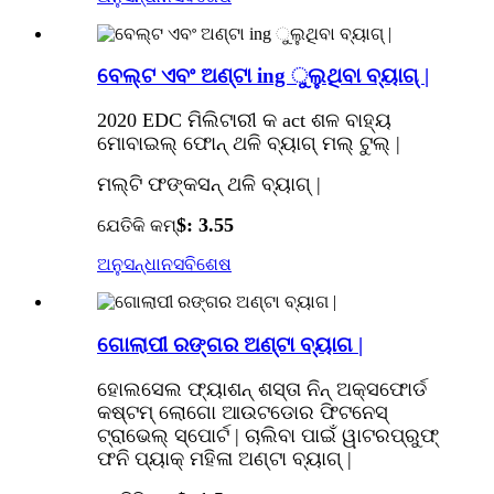
ବେଲ୍ଟ ଏବଂ ଅଣ୍ଟା ing ୁଲୁଥିବା ବ୍ୟାଗ୍ |
2020 EDC ମିଲିଟାରୀ କ act ଶଳ ବାହ୍ୟ
ମୋବାଇଲ୍ ଫୋନ୍ ଥଳି ବ୍ୟାଗ୍ ମଲ୍ ଟୁଲ୍ |
ମଲ୍ଟି ଫଙ୍କସନ୍ ଥଳି ବ୍ୟାଗ୍ |
$: 3.55
ଯେତିକି କମ୍
ଅନୁସନ୍ଧାନ
ସବିଶେଷ
ଗୋଲାପୀ ରଙ୍ଗର ଅଣ୍ଟା ବ୍ୟାଗ |
ହୋଲସେଲ ଫ୍ୟାଶନ୍ ଶସ୍ତା ନିନ୍ ଅକ୍ସଫୋର୍ଡ
କଷ୍ଟମ୍ ଲୋଗୋ ଆଉଟଡୋର ​​ଫିଟନେସ୍
ଟ୍ରାଭେଲ୍ ସ୍ପୋର୍ଟ |
ଚାଲିବା ପାଇଁ ୱାଟରପ୍ରୁଫ୍
ଫନି ପ୍ୟାକ୍ ମହିଳା ଅଣ୍ଟା ବ୍ୟାଗ୍ |