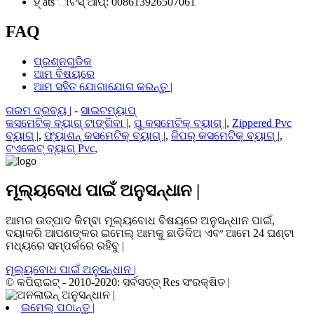
ହ୍ ats ାଟସ୍ ଆପ୍: 008613926507061
FAQ
ପ୍ରଶ୍ନଗୁଡିକ
ଆମ ବିଷୟରେ
ଆମ ସହିତ ଯୋଗାଯୋଗ କରନ୍ତୁ |
ଗରମ ଦ୍ରବ୍ୟ |
-
ସାଇଟମ୍ୟାପ୍
କସମେଟିକ୍ ବ୍ୟାଗ୍ ଟାଙ୍ଗିବା |
,
ପୁ କସମେଟିକ୍ ବ୍ୟାଗ୍ |
,
Zippered Pvc
ବ୍ୟାଗ୍ |
,
ଫ୍ୟାଶନ୍ କସମେଟିକ୍ ବ୍ୟାଗ୍ |
,
ଜିପର୍ କସମେଟିକ୍ ବ୍ୟାଗ୍ |
,
ଟଏଲେଟ୍ ବ୍ୟାଗ୍ Pvc
,
ମୂଲ୍ୟବୋଧ ପାଇଁ ଅନୁସନ୍ଧାନ |
ଆମର ଉତ୍ପାଦ କିମ୍ବା ମୂଲ୍ୟବୋଧ ବିଷୟରେ ଅନୁସନ୍ଧାନ ପାଇଁ,
ଦୟାକରି ଆପଣଙ୍କର ଇମେଲ୍ ଆମକୁ ଛାଡିଦିଅ ଏବଂ ଆମେ 24 ଘଣ୍ଟା
ମଧ୍ୟରେ ସମ୍ପର୍କରେ ରହିବୁ |
ମୂଲ୍ୟବୋଧ ପାଇଁ ଅନୁସନ୍ଧାନ |
© କପିରାଇଟ୍ - 2010-2020: ସର୍ବସତ୍ତ୍ Res ସଂରକ୍ଷିତ |
ଇମେଲ୍ ପଠାନ୍ତୁ |