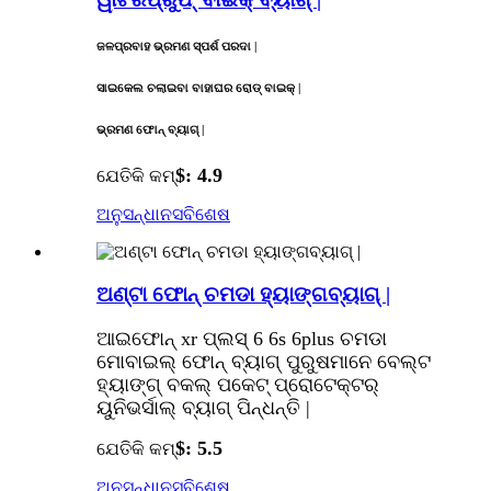
ଜଳପ୍ରବାହ ଭ୍ରମଣ ସ୍ପର୍ଶ ପରଦା |
ସାଇକେଲ ଚଲାଇବା ବାହାଘର ରୋଡ୍ ବାଇକ୍ |
ଭ୍ରମଣ ଫୋନ୍ ବ୍ୟାଗ୍ |
$: 4.9
ଯେତିକି କମ୍
ଅନୁସନ୍ଧାନ
ସବିଶେଷ
ଅଣ୍ଟା ଫୋନ୍ ଚମଡା ହ୍ୟାଙ୍ଗବ୍ୟାଗ୍ |
ଆଇଫୋନ୍ xr ପ୍ଲସ୍ 6 6s 6plus ଚମଡା
ମୋବାଇଲ୍ ଫୋନ୍ ବ୍ୟାଗ୍ ପୁରୁଷମାନେ ବେଲ୍ଟ
ହ୍ୟାଙ୍ଗ୍ ବକଲ୍ ପକେଟ୍ ପ୍ରୋଟେକ୍ଟର୍
ୟୁନିଭର୍ସାଲ୍ ବ୍ୟାଗ୍ ପିନ୍ଧନ୍ତି |
$: 5.5
ଯେତିକି କମ୍
ଅନୁସନ୍ଧାନ
ସବିଶେଷ