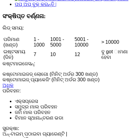
ସଂକ୍ଷିପ୍ତ ବର୍ଣ୍ଣନା:
ଲିଡ୍ ସମୟ:
ପରିମାଣ
1 -
1001 -
5001 -
> 10000
(ଖଣ୍ଡ)
1000
5000
10000
ଇଷ୍ଟସମୟ
ବୁ got ାମଣା
7
10
12
(ଦିନ)
ହେବା
କଷ୍ଟମାଇଜେସନ୍:
କଷ୍ଟୋମାଇଜଡ୍ ଲୋଗୋ (ମିନିଟ୍ ଅର୍ଡର 300 ଖଣ୍ଡ)
କଷ୍ଟୋମାଇଜ୍ ପ୍ୟାକେଜିଂ (ମିନିଟ୍ ଅର୍ଡର 300 ଖଣ୍ଡ)
ଅଧିକ
ପରିବହନ:
ଏକ୍ସପ୍ରେସ
ସମୁଦ୍ର ମାଲ ପରିବହନ
ଜମି ମାଲ ପରିବହନ
ବିମାନ ସ୍ଥାନାନ୍ତରଣ ଭଡା
ସୁରକ୍ଷା:
ଅନ୍-ଟାଇମ୍ ପଠାଇବା ଗ୍ୟାରେଣ୍ଟି |