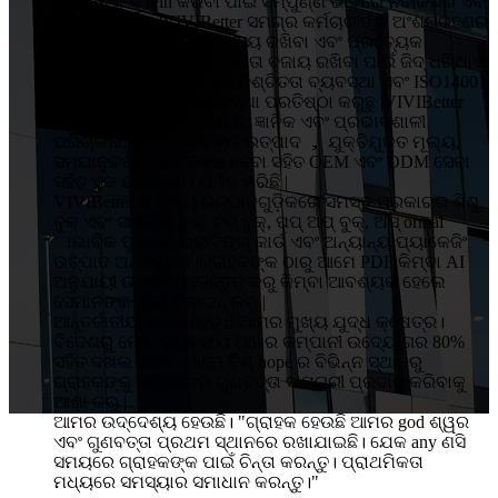
ପ୍ରଭାବକୁ ଦୃ rein କରିବା ପାଇଁ ସମ୍ପୁର୍ଣ୍ଣ ଭାବରେ ନବୀକରଣ ଏବଂ
ସଂସ୍କାର କରିବ |VIVIBetter ସମଗ୍ର କର୍ମଚାରୀଙ୍କ ଅଂଶଗ୍ରହଣର
ଗୁଣାତ୍ମକ ନୀତି, ଉନ୍ନତି ବଜାୟ ରଖିବା ଏବଂ ପ୍ରତ୍ୟେକ
ଗ୍ରାହକଙ୍କ ପାଇଁ ପ୍ରତିବଦ୍ଧତା ବଜାୟ ରଖିବା ପାଇଁ ଜିଦ୍ ଧରିଥାଏ
|ଆମେ ISO9001 ଗୁଣବତ୍ତା ନିଶ୍ଚିତତା ବ୍ୟବସ୍ଥା ଏବଂ ISO14001
ପରିବେଶ ପରିଚାଳନା ବ୍ୟବସ୍ଥା ପ୍ରତିଷ୍ଠା କରୁଛୁ |VIVIBetter
ଗ୍ରାହକଙ୍କ ଠାରୁ ବ scientific ଜ୍ଞାନିକ ଏବଂ ପ୍ରଭାବଶାଳୀ
ପରିଚାଳନା, ଉଚ୍ଚ ଗୁଣବତ୍ତା ଉତ୍ପାଦ ， ଯୁକ୍ତିଯୁକ୍ତ ମୂଲ୍ୟ,
ସମୟାନୁବର୍ତ୍ତୀ ଏବଂ ଦକ୍ଷ ସେବା ସହିତ OEM ଏବଂ ODM ସେବା
ସହିତ ଏକ ଭଲ ସୁନାମ ଅର୍ଜନ କରିଛି |
VIVIBetter ର ମୁଖ୍ୟ ଉତ୍ପାଦଗୁଡ଼ିକରେ ସମସ୍ତ ପ୍ରକାରର ଶିଶୁ
ବୁକ୍ ଏବଂ ସାଉଣ୍ଡ ବୁକ୍, ଟଚ୍ ବୁକ୍, ପପ୍ ଅପ୍ ବୁକ୍, ଅସ୍ ormal
ାଭାବିକ ପୁସ୍ତକ, ଗ୍ରୀଟିଙ୍ଗ୍ କାର୍ଡ ଏବଂ ଅନ୍ୟାନ୍ୟ ପ୍ୟାକେଜିଂ
ଉତ୍ପାଦ ଅନ୍ତର୍ଭୁକ୍ତ |ଗ୍ରାହକଙ୍କ ଠାରୁ ଆମେ PDF କିମ୍ବା AI
ଅନୁଯାୟୀ ଉତ୍ପାଦ ପ୍ରସ୍ତୁତ କରୁ କିମ୍ବା ଆବଶ୍ୟକ ହେଲେ
ସେମାନଙ୍କ ପାଇଁ ଡିଜାଇନ୍ କରୁ |
ଆନ୍ତର୍ଜାତୀୟ ବଜାର ହେଉଛି ଆମର ମୁଖ୍ୟ ଯୁଦ୍ଧ କ୍ଷେତ୍ର।
ବିଦେଶରୁ ମୋଟ ବ୍ୟବସାୟ ଆମର କମ୍ପାନୀ ଉଦ୍ୟୋଗର 80%
ସହିତ ଦଖଲ କରେ | ଆମେ ବିଶ୍ hope ର ବିଭିନ୍ନ ସ୍ଥାନରୁ
ଗ୍ରାହକଙ୍କୁ ସର୍ବୋତ୍ତମ ଗୁଣବତ୍ତା ସାମଗ୍ରୀ ପ୍ରଦାନ କରିବାକୁ
ଆଶା କରୁ |
ଆମର ଉଦ୍ଦେଶ୍ୟ ହେଉଛି। "ଗ୍ରାହକ ହେଉଛି ଆମର god ଶ୍ୱର
ଏବଂ ଗୁଣବତ୍ତା ପ୍ରଥମ ସ୍ଥାନରେ ରଖାଯାଇଛି। ଯେକ any ଣସି
ସମୟରେ ଗ୍ରାହକଙ୍କ ପାଇଁ ଚିନ୍ତା କରନ୍ତୁ। ପ୍ରାଥମିକତା
ମଧ୍ୟରେ ସମସ୍ୟାର ସମାଧାନ କରନ୍ତୁ।"