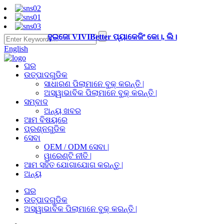
ହୁଇଜୋ VIVIBetter ପ୍ୟାକେଜିଂ କୋ।, ଲି।
English
ଘର
ଉତ୍ପାଦଗୁଡିକ
ସାଧାରଣ ପିଲାମାନେ ବୁକ୍ କରନ୍ତି |
ଅସ୍ୱାଭାବିକ ପିଲାମାନେ ବୁକ୍ କରନ୍ତି |
ସମ୍ବାଦ
ଅନ୍ୟ ଖବର
ଆମ ବିଷୟରେ
ପ୍ରଶ୍ନଗୁଡିକ
ସେବା
OEM / ODM ସେବା |
ୱାରେଣ୍ଟି ନୀତି |
ଆମ ସହିତ ଯୋଗାଯୋଗ କରନ୍ତୁ |
ଅନ୍ୟ
ଘର
ଉତ୍ପାଦଗୁଡିକ
ଅସ୍ୱାଭାବିକ ପିଲାମାନେ ବୁକ୍ କରନ୍ତି |