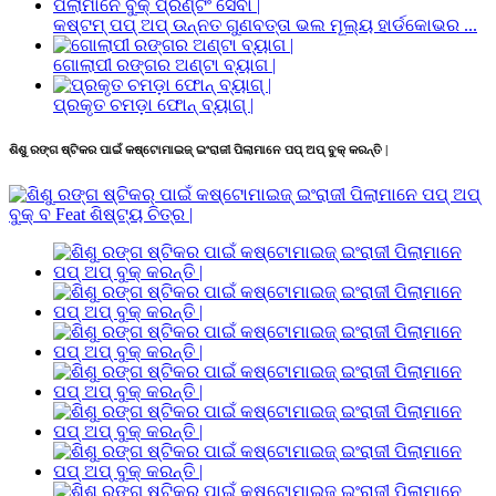
କଷ୍ଟମ୍ ପପ୍ ଅପ୍ ଉନ୍ନତ ଗୁଣବତ୍ତା ଭଲ ମୂଲ୍ୟ ହାର୍ଡକୋଭର ...
ଗୋଲାପୀ ରଙ୍ଗର ଅଣ୍ଟା ବ୍ୟାଗ |
ପ୍ରକୃତ ଚମଡ଼ା ଫୋନ୍ ବ୍ୟାଗ୍ |
ଶିଶୁ ରଙ୍ଗ ଷ୍ଟିକର ପାଇଁ କଷ୍ଟୋମାଇଜ୍ ଇଂରାଜୀ ପିଲାମାନେ ପପ୍ ଅପ୍ ବୁକ୍ କରନ୍ତି |