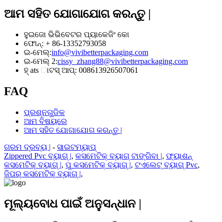
ଆମ ସହିତ ଯୋଗାଯୋଗ କରନ୍ତୁ |
ହୁଇଜୋ ଭିଭିବେଟର ପ୍ୟାକେଜିଂ କୋ
ଫୋନ୍: + 86-13352793058
ଇ-ମେଲ୍:
info@vivibetterpackaging.com
ଇ-ମେଲ୍ 2:
cissy_zhang88@vivibetterpackaging.com
ହ୍ ats ାଟସ୍ ଆପ୍: 008613926507061
FAQ
ପ୍ରଶ୍ନଗୁଡିକ
ଆମ ବିଷୟରେ
ଆମ ସହିତ ଯୋଗାଯୋଗ କରନ୍ତୁ |
ଗରମ ଦ୍ରବ୍ୟ |
-
ସାଇଟମ୍ୟାପ୍
Zippered Pvc ବ୍ୟାଗ୍ |
,
କସମେଟିକ୍ ବ୍ୟାଗ୍ ଟାଙ୍ଗିବା |
,
ଫ୍ୟାଶନ୍
କସମେଟିକ୍ ବ୍ୟାଗ୍ |
,
ପୁ କସମେଟିକ୍ ବ୍ୟାଗ୍ |
,
ଟଏଲେଟ୍ ବ୍ୟାଗ୍ Pvc
,
ଜିପର୍ କସମେଟିକ୍ ବ୍ୟାଗ୍ |
,
ମୂଲ୍ୟବୋଧ ପାଇଁ ଅନୁସନ୍ଧାନ |