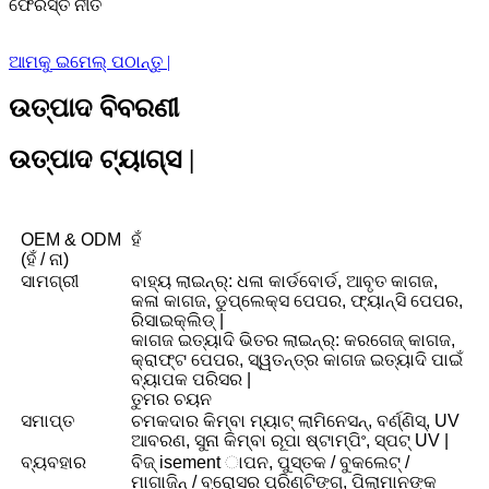
ଫେରସ୍ତ ନୀତି
ଆମକୁ ଇମେଲ୍ ପଠାନ୍ତୁ |
ଉତ୍ପାଦ ବିବରଣୀ
ଉତ୍ପାଦ ଟ୍ୟାଗ୍ସ |
OEM & ODM
ହଁ
(ହଁ / ନା)
ସାମଗ୍ରୀ
ବାହ୍ୟ ଲାଇନ୍ର୍: ଧଳା କାର୍ଡବୋର୍ଡ, ଆବୃତ କାଗଜ,
କଳା କାଗଜ, ଡୁପ୍ଲେକ୍ସ ପେପର, ଫ୍ୟାନ୍ସି ପେପର,
ରିସାଇକ୍ଲିଡ୍ |
କାଗଜ ଇତ୍ୟାଦି ଭିତର ଲାଇନ୍ର୍: କରଗେଜ୍ କାଗଜ,
କ୍ରାଫ୍ଟ ପେପର, ସ୍ୱତନ୍ତ୍ର କାଗଜ ଇତ୍ୟାଦି ପାଇଁ
ବ୍ୟାପକ ପରିସର |
ତୁମର ଚୟନ
ସମାପ୍ତ
ଚମକଦାର କିମ୍ବା ମ୍ୟାଟ୍ ଲାମିନେସନ୍, ବର୍ଣ୍ଣିସ୍, UV
ଆବରଣ, ସୁନା କିମ୍ବା ରୂପା ଷ୍ଟାମ୍ପିଂ, ସ୍ପଟ୍ UV |
ବ୍ୟବହାର
ବିଜ୍ isement ାପନ, ପୁସ୍ତକ / ବୁକଲେଟ୍ /
ମାଗାଜିନ୍ / ବ୍ରୋସର ପ୍ରିଣ୍ଟିଙ୍ଗ୍, ପିଲାମାନଙ୍କ