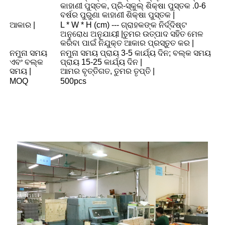
କାହାଣୀ ପୁସ୍ତକ, ପ୍ରି-ସ୍କୁଲ୍ ଶିକ୍ଷା ପୁସ୍ତକ .0-6
ବର୍ଷର ପୁରୁଣା କାହାଣୀ ଶିକ୍ଷା ପୁସ୍ତକ |
ଆକାର |
L * W * H (cm) --- ଗ୍ରାହକଙ୍କ ନିର୍ଦ୍ଦିଷ୍ଟ
ଅନୁରୋଧ ଅନୁଯାୟୀ |ତୁମର ଉତ୍ପାଦ ସହିତ ମେଳ
କରିବା ପାଇଁ ନିଯୁକ୍ତ ଆକାର ପ୍ରସ୍ତୁତ କର |
ନମୁନା ସମୟ
ନମୁନା ସମୟ ପ୍ରାୟ 3-5 କାର୍ଯ୍ୟ ଦିନ; ବଲ୍କ ସମୟ
ଏବଂ ବଲ୍କ
ପ୍ରାୟ 15-25 କାର୍ଯ୍ୟ ଦିନ |
ସମୟ |
ଆମର ବୃତ୍ତିଗତ, ତୁମର ତୃପ୍ତି |
MOQ
500pcs