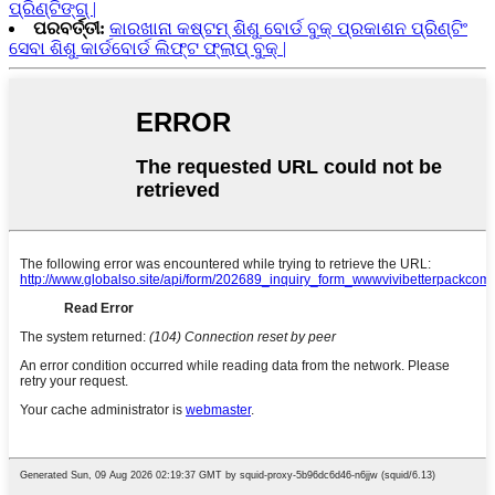
ପ୍ରିଣ୍ଟିଙ୍ଗ୍ |
ପରବର୍ତ୍ତୀ:
କାରଖାନା କଷ୍ଟମ୍ ଶିଶୁ ବୋର୍ଡ ବୁକ୍ ପ୍ରକାଶନ ପ୍ରିଣ୍ଟିଂ
ସେବା ଶିଶୁ କାର୍ଡବୋର୍ଡ ଲିଫ୍ଟ ଫ୍ଲାପ୍ ବୁକ୍ |