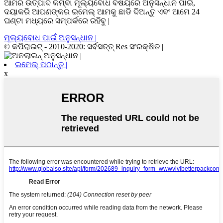
ଆମର ଉତ୍ପାଦ କିମ୍ବା ମୂଲ୍ୟବୋଧ ବିଷୟରେ ଅନୁସନ୍ଧାନ ପାଇଁ,
ଦୟାକରି ଆପଣଙ୍କର ଇମେଲ୍ ଆମକୁ ଛାଡି ଦିଅନ୍ତୁ ଏବଂ ଆମେ 24
ଘଣ୍ଟା ମଧ୍ୟରେ ସମ୍ପର୍କରେ ରହିବୁ |
ମୂଲ୍ୟବୋଧ ପାଇଁ ଅନୁସନ୍ଧାନ |
© କପିରାଇଟ୍ - 2010-2020: ସର୍ବସତ୍ତ୍ Res ସଂରକ୍ଷିତ |
ଇମେଲ୍ ପଠାନ୍ତୁ |
x