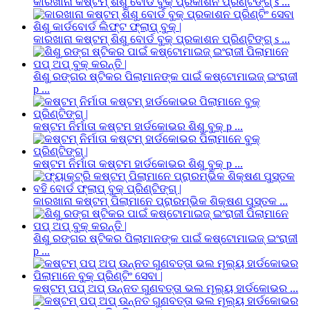
କାରଖାନା କଷ୍ଟମ୍ ଶିଶୁ ବୋର୍ଡ ବୁକ୍ ପ୍ରକାଶନ ପ୍ରିଣ୍ଟିଙ୍ଗ୍ s ...
କାରଖାନା କଷ୍ଟମ୍ ଶିଶୁ ବୋର୍ଡ ବୁକ୍ ପ୍ରକାଶନ ପ୍ରିଣ୍ଟିଙ୍ଗ୍ s ...
ଶିଶୁ ରଙ୍ଗର ଷ୍ଟିକର ପିଲାମାନଙ୍କ ପାଇଁ କଷ୍ଟୋମାଇଜ୍ ଇଂରାଜୀ
p ...
କଷ୍ଟମ ନିର୍ମାତା କଷ୍ଟମ ହାର୍ଡକୋଭର ଶିଶୁ ବୁକ୍ p ...
କଷ୍ଟମ ନିର୍ମାତା କଷ୍ଟମ ହାର୍ଡକୋଭର ଶିଶୁ ବୁକ୍ p ...
କାରଖାନା କଷ୍ଟମ୍ ପିଲାମାନେ ପ୍ରାରମ୍ଭିକ ଶିକ୍ଷଣ ପୁସ୍ତକ ...
ଶିଶୁ ରଙ୍ଗର ଷ୍ଟିକର ପିଲାମାନଙ୍କ ପାଇଁ କଷ୍ଟୋମାଇଜ୍ ଇଂରାଜୀ
p ...
କଷ୍ଟମ୍ ପପ୍ ଅପ୍ ଉନ୍ନତ ଗୁଣବତ୍ତା ଭଲ ମୂଲ୍ୟ ହାର୍ଡକୋଭର ...