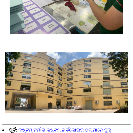
ପୂର୍ବ:
କଷ୍ଟମ୍ ନିର୍ମାତା କଷ୍ଟମ୍ ହାର୍ଡକୋଭର ପିଲାମାନେ ବୁକ୍