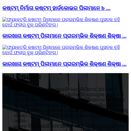
କଷ୍ଟମ୍ ନିର୍ମାତା କଷ୍ଟମ୍ ହାର୍ଡକୋଭର ପିଲାମାନେ b ...
କାରଖାନା କଷ୍ଟମ୍ ପିଲାମାନେ ପ୍ରାରମ୍ଭିକ ଶିକ୍ଷଣ ଶିକ୍ଷା ...
କାରଖାନା କଷ୍ଟମ୍ ପିଲାମାନେ ପ୍ରାରମ୍ଭିକ ଶିକ୍ଷଣ ଶିକ୍ଷା ...
ଆମ ବିଷୟରେ
ହୁଇଜୋ VIVIBetter ପ୍ୟାକେଜିଂ କୋ, ଲିମିଟେଡ୍ 2015 ରେ 1
ମିଲିୟନ୍ ୟୁଆନ୍ ବିନିଯୋଗରେ ପ୍ରତିଷ୍ଠିତ ହୋଇଥିଲା |1000 ବର୍ଗ
ମିଟର ବିଶିଷ୍ଟ କାରଖାନାରେ 5 ଜଣ ଟେକ୍ନିସିଆନଙ୍କ ସମେତ 50
ରୁ ଅଧିକ କର୍ମଚାରୀ ଅଛନ୍ତି, ଯାହା ଉତ୍ପାଦନର ବାର୍ଷିକ ମୋଟ
ମୂଲ୍ୟ 5 ମିଲିଅନ୍ ୟୁଆନରେ ପହଞ୍ଚିଛି |ଡିଜାଇନ୍, ପ୍ରିଣ୍ଟିଙ୍ଗ୍ ଠାରୁ
ପୋଷ୍ଟ ପ୍ରକ୍ରିୟାକରଣ ପର୍ଯ୍ୟନ୍ତ ଆମେ ସେବା ଯୋଗାଇ
ପାରିବା |
ଉନ୍ନତ ବିକାଶ ପାଇଁ, VIVIBetter ଏହାର ପ୍ରତିଦ୍ୱନ୍ଦ୍ୱିତା ଏବଂ