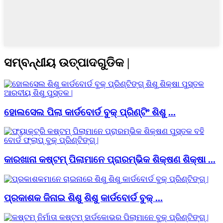
ସମ୍ବନ୍ଧୀୟ ଉତ୍ପାଦଗୁଡିକ |
ହୋଲସେଲ ପିଲା କାର୍ଡବୋର୍ଡ ବୁକ୍ ପ୍ରିଣ୍ଟିଂ ଶିଶୁ ...
କାରଖାନା କଷ୍ଟମ୍ ପିଲାମାନେ ପ୍ରାରମ୍ଭିକ ଶିକ୍ଷଣ ଶିକ୍ଷା ...
ପ୍ରକାଶକ ଜିନାଇ ଶିଶୁ ଶିଶୁ କାର୍ଡବୋର୍ଡ ବୁକ୍ ...