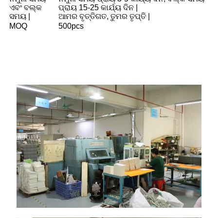
ଏବଂ ବଲ୍କ
ପ୍ରାୟ 15-25 କାର୍ଯ୍ୟ ଦିନ |
ସମୟ |
ଆମର ବୃତ୍ତିଗତ, ତୁମର ତୃପ୍ତି |
MOQ
500pcs