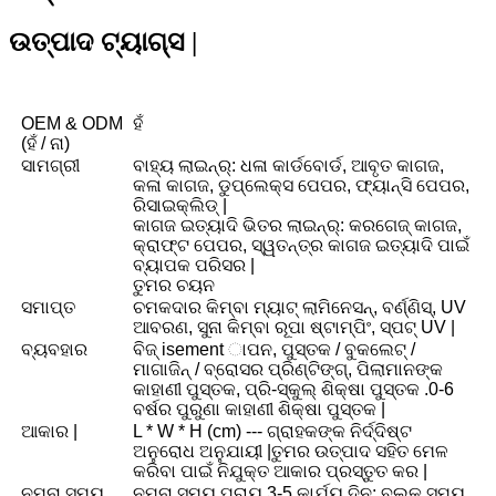
ଉତ୍ପାଦ ଟ୍ୟାଗ୍ସ |
OEM & ODM
ହଁ
(ହଁ / ନା)
ସାମଗ୍ରୀ
ବାହ୍ୟ ଲାଇନ୍ର୍: ଧଳା କାର୍ଡବୋର୍ଡ, ଆବୃତ କାଗଜ,
କଳା କାଗଜ, ଡୁପ୍ଲେକ୍ସ ପେପର, ଫ୍ୟାନ୍ସି ପେପର,
ରିସାଇକ୍ଲିଡ୍ |
କାଗଜ ଇତ୍ୟାଦି ଭିତର ଲାଇନ୍ର୍: କରଗେଜ୍ କାଗଜ,
କ୍ରାଫ୍ଟ ପେପର, ସ୍ୱତନ୍ତ୍ର କାଗଜ ଇତ୍ୟାଦି ପାଇଁ
ବ୍ୟାପକ ପରିସର |
ତୁମର ଚୟନ
ସମାପ୍ତ
ଚମକଦାର କିମ୍ବା ମ୍ୟାଟ୍ ଲାମିନେସନ୍, ବର୍ଣ୍ଣିସ୍, UV
ଆବରଣ, ସୁନା କିମ୍ବା ରୂପା ଷ୍ଟାମ୍ପିଂ, ସ୍ପଟ୍ UV |
ବ୍ୟବହାର
ବିଜ୍ isement ାପନ, ପୁସ୍ତକ / ବୁକଲେଟ୍ /
ମାଗାଜିନ୍ / ବ୍ରୋସର ପ୍ରିଣ୍ଟିଙ୍ଗ୍, ପିଲାମାନଙ୍କ
କାହାଣୀ ପୁସ୍ତକ, ପ୍ରି-ସ୍କୁଲ୍ ଶିକ୍ଷା ପୁସ୍ତକ .0-6
ବର୍ଷର ପୁରୁଣା କାହାଣୀ ଶିକ୍ଷା ପୁସ୍ତକ |
ଆକାର |
L * W * H (cm) --- ଗ୍ରାହକଙ୍କ ନିର୍ଦ୍ଦିଷ୍ଟ
ଅନୁରୋଧ ଅନୁଯାୟୀ |ତୁମର ଉତ୍ପାଦ ସହିତ ମେଳ
କରିବା ପାଇଁ ନିଯୁକ୍ତ ଆକାର ପ୍ରସ୍ତୁତ କର |
ନମୁନା ସମୟ
ନମୁନା ସମୟ ପ୍ରାୟ 3-5 କାର୍ଯ୍ୟ ଦିନ; ବଲ୍କ ସମୟ