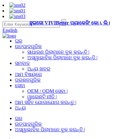
ହୁଇଜୋ VIVIBetter ପ୍ୟାକେଜିଂ କୋ।, ଲି।
English
ଘର
ଉତ୍ପାଦଗୁଡିକ
ସାଧାରଣ ପିଲାମାନେ ବୁକ୍ କରନ୍ତି |
ଅସ୍ୱାଭାବିକ ପିଲାମାନେ ବୁକ୍ କରନ୍ତି |
ସମ୍ବାଦ
ଅନ୍ୟ ଖବର
ଆମ ବିଷୟରେ
ପ୍ରଶ୍ନଗୁଡିକ
ସେବା
OEM / ODM ସେବା |
ୱାରେଣ୍ଟି ନୀତି |
ଆମ ସହିତ ଯୋଗାଯୋଗ କରନ୍ତୁ |
ଅନ୍ୟ
ଘର
ଉତ୍ପାଦଗୁଡିକ
ଅସ୍ୱାଭାବିକ ପିଲାମାନେ ବୁକ୍ କରନ୍ତି |