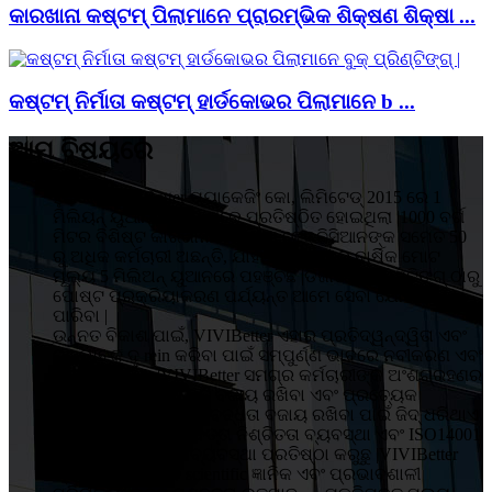
କାରଖାନା କଷ୍ଟମ୍ ପିଲାମାନେ ପ୍ରାରମ୍ଭିକ ଶିକ୍ଷଣ ଶିକ୍ଷା ...
କଷ୍ଟମ୍ ନିର୍ମାତା କଷ୍ଟମ୍ ହାର୍ଡକୋଭର ପିଲାମାନେ b ...
ଆମ ବିଷୟରେ
ହୁଇଜୋ VIVIBetter ପ୍ୟାକେଜିଂ କୋ, ଲିମିଟେଡ୍ 2015 ରେ 1
ମିଲିୟନ୍ ୟୁଆନ୍ ବିନିଯୋଗରେ ପ୍ରତିଷ୍ଠିତ ହୋଇଥିଲା |1000 ବର୍ଗ
ମିଟର ବିଶିଷ୍ଟ କାରଖାନାରେ 5 ଜଣ ଟେକ୍ନିସିଆନଙ୍କ ସମେତ 50
ରୁ ଅଧିକ କର୍ମଚାରୀ ଅଛନ୍ତି, ଯାହା ଉତ୍ପାଦନର ବାର୍ଷିକ ମୋଟ
ମୂଲ୍ୟ 5 ମିଲିଅନ୍ ୟୁଆନରେ ପହଞ୍ଚିଛି |ଡିଜାଇନ୍, ପ୍ରିଣ୍ଟିଙ୍ଗ୍ ଠାରୁ
ପୋଷ୍ଟ ପ୍ରକ୍ରିୟାକରଣ ପର୍ଯ୍ୟନ୍ତ ଆମେ ସେବା ଯୋଗାଇ
ପାରିବା |
ଉନ୍ନତ ବିକାଶ ପାଇଁ, VIVIBetter ଏହାର ପ୍ରତିଦ୍ୱନ୍ଦ୍ୱିତା ଏବଂ
ପ୍ରଭାବକୁ ଦୃ rein କରିବା ପାଇଁ ସମ୍ପୁର୍ଣ୍ଣ ଭାବରେ ନବୀକରଣ ଏବଂ
ସଂସ୍କାର କରିବ |VIVIBetter ସମଗ୍ର କର୍ମଚାରୀଙ୍କ ଅଂଶଗ୍ରହଣର
ଗୁଣାତ୍ମକ ନୀତି, ଉନ୍ନତି ବଜାୟ ରଖିବା ଏବଂ ପ୍ରତ୍ୟେକ
ଗ୍ରାହକଙ୍କ ପାଇଁ ପ୍ରତିବଦ୍ଧତା ବଜାୟ ରଖିବା ପାଇଁ ଜିଦ୍ ଧରିଥାଏ
|ଆମେ ISO9001 ଗୁଣବତ୍ତା ନିଶ୍ଚିତତା ବ୍ୟବସ୍ଥା ଏବଂ ISO14001
ପରିବେଶ ପରିଚାଳନା ବ୍ୟବସ୍ଥା ପ୍ରତିଷ୍ଠା କରୁଛୁ |VIVIBetter
ଗ୍ରାହକଙ୍କ ଠାରୁ ବ scientific ଜ୍ଞାନିକ ଏବଂ ପ୍ରଭାବଶାଳୀ