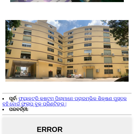
ପୂର୍ବ:
ଫ୍ୟାକ୍ଟ୍ରି କଷ୍ଟମ୍ ପିଲାମାନେ ପ୍ରାରମ୍ଭିକ ଶିକ୍ଷଣ ପୁସ୍ତକ
ବହି ବୋର୍ଡ ଫ୍ଲାପ୍ ବୁକ୍ ପ୍ରିଣ୍ଟିଙ୍ଗ୍ |
ପରବର୍ତ୍ତୀ: