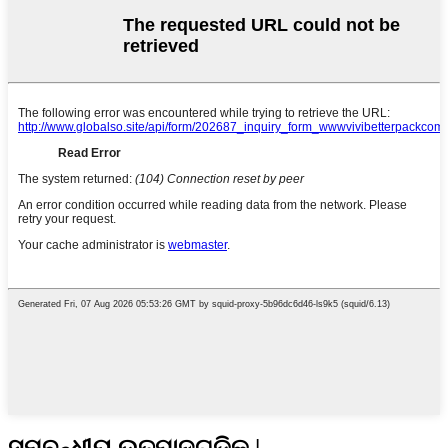
ସମ୍ବନ୍ଧୀୟ ଉତ୍ପାଦଗୁଡିକ |