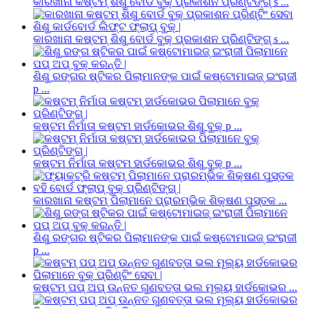
କାରଖାନା କଷ୍ଟମ୍ ଶିଶୁ ବୋର୍ଡ ବୁକ୍ ପ୍ରକାଶନ ପ୍ରିଣ୍ଟିଙ୍ଗ୍ s ...
କାରଖାନା କଷ୍ଟମ୍ ଶିଶୁ ବୋର୍ଡ ବୁକ୍ ପ୍ରକାଶନ ପ୍ରିଣ୍ଟିଙ୍ଗ୍ s ...
ଶିଶୁ ରଙ୍ଗର ଷ୍ଟିକର ପିଲାମାନଙ୍କ ପାଇଁ କଷ୍ଟୋମାଇଜ୍ ଇଂରାଜୀ
p ...
କଷ୍ଟମ ନିର୍ମାତା କଷ୍ଟମ ହାର୍ଡକୋଭର ଶିଶୁ ବୁକ୍ p ...
କଷ୍ଟମ ନିର୍ମାତା କଷ୍ଟମ ହାର୍ଡକୋଭର ଶିଶୁ ବୁକ୍ p ...
କାରଖାନା କଷ୍ଟମ୍ ପିଲାମାନେ ପ୍ରାରମ୍ଭିକ ଶିକ୍ଷଣ ପୁସ୍ତକ ...
ଶିଶୁ ରଙ୍ଗର ଷ୍ଟିକର ପିଲାମାନଙ୍କ ପାଇଁ କଷ୍ଟୋମାଇଜ୍ ଇଂରାଜୀ
p ...
କଷ୍ଟମ୍ ପପ୍ ଅପ୍ ଉନ୍ନତ ଗୁଣବତ୍ତା ଭଲ ମୂଲ୍ୟ ହାର୍ଡକୋଭର ...