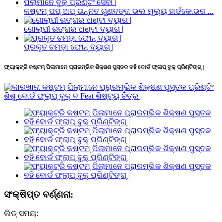
କଷ୍ଟମ୍ ପପ୍ ଅପ୍ ଉନ୍ନତ ଗୁଣବତ୍ତା ଭଲ ମୂଲ୍ୟ ହାର୍ଡକୋଭର ...
ଗୋଲାପୀ ରଙ୍ଗର ଅଣ୍ଟା ବ୍ୟାଗ |
ପ୍ରକୃତ ଚମଡ଼ା ଫୋନ୍ ବ୍ୟାଗ୍ |
ଫ୍ୟାକ୍ଟ୍ରି କଷ୍ଟମ୍ ପିଲାମାନେ ପ୍ରାରମ୍ଭିକ ଶିକ୍ଷଣ ପୁସ୍ତକ ବହି ବୋର୍ଡ ଫ୍ଲାପ୍ ବୁକ୍ ପ୍ରିଣ୍ଟିଙ୍ଗ୍ |
ସଂକ୍ଷିପ୍ତ ବର୍ଣ୍ଣନା:
ଲିଡ୍ ସମୟ: