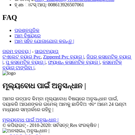
ହ୍ ats ାଟସ୍ ଆପ୍: 008613926507061
FAQ
ପ୍ରଶ୍ନଗୁଡିକ
ଆମ ବିଷୟରେ
ଆମ ସହିତ ଯୋଗାଯୋଗ କରନ୍ତୁ |
ଗରମ ଦ୍ରବ୍ୟ |
-
ସାଇଟମ୍ୟାପ୍
ଟଏଲେଟ୍ ବ୍ୟାଗ୍ Pvc
,
Zippered Pvc ବ୍ୟାଗ୍ |
,
ଜିପର୍ କସମେଟିକ୍ ବ୍ୟାଗ୍
|
,
ପୁ କସମେଟିକ୍ ବ୍ୟାଗ୍ |
,
ଫ୍ୟାଶନ୍ କସମେଟିକ୍ ବ୍ୟାଗ୍ |
,
କସମେଟିକ୍
ବ୍ୟାଗ୍ ଟାଙ୍ଗିବା |
,
ମୂଲ୍ୟବୋଧ ପାଇଁ ଅନୁସନ୍ଧାନ |
ଆମର ଉତ୍ପାଦ କିମ୍ବା ମୂଲ୍ୟବୋଧ ବିଷୟରେ ଅନୁସନ୍ଧାନ ପାଇଁ,
ଦୟାକରି ଆପଣଙ୍କର ଇମେଲ୍ ଆମକୁ ଛାଡିଦିଅ ଏବଂ ଆମେ 24 ଘଣ୍ଟା
ମଧ୍ୟରେ ସମ୍ପର୍କରେ ରହିବୁ |
ମୂଲ୍ୟବୋଧ ପାଇଁ ଅନୁସନ୍ଧାନ |
© କପିରାଇଟ୍ - 2010-2020: ସର୍ବସତ୍ତ୍ Res ସଂରକ୍ଷିତ |