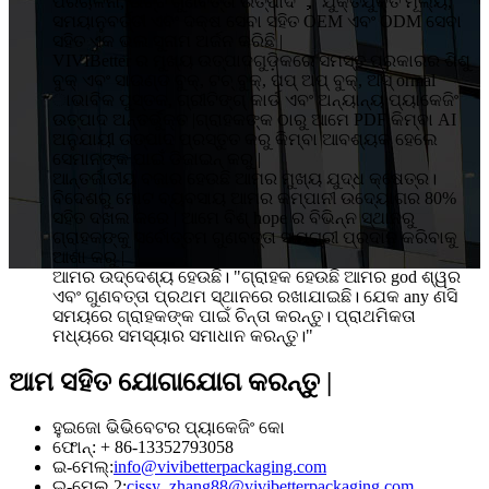
ପରିଚାଳନା, ଉଚ୍ଚ ଗୁଣବତ୍ତା ଉତ୍ପାଦ ， ଯୁକ୍ତିଯୁକ୍ତ ମୂଲ୍ୟ,
ସମୟାନୁବର୍ତ୍ତୀ ଏବଂ ଦକ୍ଷ ସେବା ସହିତ OEM ଏବଂ ODM ସେବା
ସହିତ ଏକ ଭଲ ସୁନାମ ଅର୍ଜନ କରିଛି |
VIVIBetter ର ମୁଖ୍ୟ ଉତ୍ପାଦଗୁଡ଼ିକରେ ସମସ୍ତ ପ୍ରକାରର ଶିଶୁ
ବୁକ୍ ଏବଂ ସାଉଣ୍ଡ ବୁକ୍, ଟଚ୍ ବୁକ୍, ପପ୍ ଅପ୍ ବୁକ୍, ଅସ୍ ormal
ାଭାବିକ ପୁସ୍ତକ, ଗ୍ରୀଟିଙ୍ଗ୍ କାର୍ଡ ଏବଂ ଅନ୍ୟାନ୍ୟ ପ୍ୟାକେଜିଂ
ଉତ୍ପାଦ ଅନ୍ତର୍ଭୁକ୍ତ |ଗ୍ରାହକଙ୍କ ଠାରୁ ଆମେ PDF କିମ୍ବା AI
ଅନୁଯାୟୀ ଉତ୍ପାଦ ପ୍ରସ୍ତୁତ କରୁ କିମ୍ବା ଆବଶ୍ୟକ ହେଲେ
ସେମାନଙ୍କ ପାଇଁ ଡିଜାଇନ୍ କରୁ |
ଆନ୍ତର୍ଜାତୀୟ ବଜାର ହେଉଛି ଆମର ମୁଖ୍ୟ ଯୁଦ୍ଧ କ୍ଷେତ୍ର।
ବିଦେଶରୁ ମୋଟ ବ୍ୟବସାୟ ଆମର କମ୍ପାନୀ ଉଦ୍ୟୋଗର 80%
ସହିତ ଦଖଲ କରେ | ଆମେ ବିଶ୍ hope ର ବିଭିନ୍ନ ସ୍ଥାନରୁ
ଗ୍ରାହକଙ୍କୁ ସର୍ବୋତ୍ତମ ଗୁଣବତ୍ତା ସାମଗ୍ରୀ ପ୍ରଦାନ କରିବାକୁ
ଆଶା କରୁ |
ଆମର ଉଦ୍ଦେଶ୍ୟ ହେଉଛି। "ଗ୍ରାହକ ହେଉଛି ଆମର god ଶ୍ୱର
ଏବଂ ଗୁଣବତ୍ତା ପ୍ରଥମ ସ୍ଥାନରେ ରଖାଯାଇଛି। ଯେକ any ଣସି
ସମୟରେ ଗ୍ରାହକଙ୍କ ପାଇଁ ଚିନ୍ତା କରନ୍ତୁ। ପ୍ରାଥମିକତା
ମଧ୍ୟରେ ସମସ୍ୟାର ସମାଧାନ କରନ୍ତୁ।"
ଆମ ସହିତ ଯୋଗାଯୋଗ କରନ୍ତୁ |
ହୁଇଜୋ ଭିଭିବେଟର ପ୍ୟାକେଜିଂ କୋ
ଫୋନ୍: + 86-13352793058
ଇ-ମେଲ୍:
info@vivibetterpackaging.com
ଇ-ମେଲ୍ 2:
cissy_zhang88@vivibetterpackaging.com