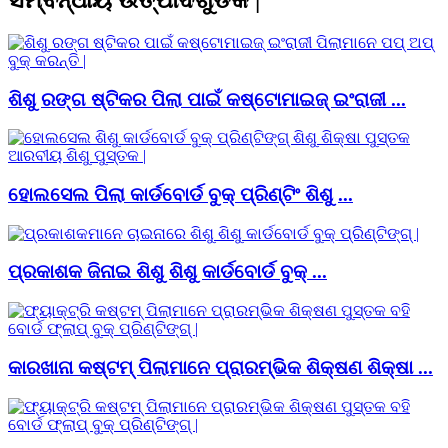
ଶିଶୁ ରଙ୍ଗ ଷ୍ଟିକର ପିଲା ପାଇଁ କଷ୍ଟୋମାଇଜ୍ ଇଂରାଜୀ ...
ହୋଲସେଲ ପିଲା କାର୍ଡବୋର୍ଡ ବୁକ୍ ପ୍ରିଣ୍ଟିଂ ଶିଶୁ ...
ପ୍ରକାଶକ ଜିନାଇ ଶିଶୁ ଶିଶୁ କାର୍ଡବୋର୍ଡ ବୁକ୍ ...
କାରଖାନା କଷ୍ଟମ୍ ପିଲାମାନେ ପ୍ରାରମ୍ଭିକ ଶିକ୍ଷଣ ଶିକ୍ଷା ...