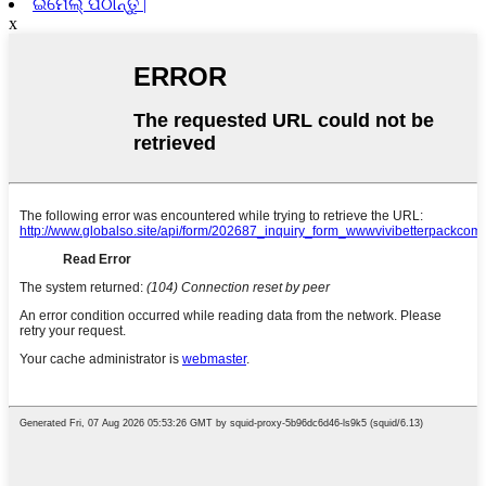
ଇମେଲ୍ ପଠାନ୍ତୁ |
x