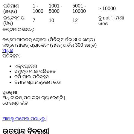
ପରିମାଣ
1 -
1001 -
5001 -
> 10000
(ଖଣ୍ଡ)
1000
5000
10000
ଇଷ୍ଟସମୟ
ବୁ got ାମଣା
7
10
12
(ଦିନ)
ହେବା
କଷ୍ଟମାଇଜେସନ୍:
କଷ୍ଟୋମାଇଜଡ୍ ଲୋଗୋ (ମିନିଟ୍ ଅର୍ଡର 300 ଖଣ୍ଡ)
କଷ୍ଟୋମାଇଜ୍ ପ୍ୟାକେଜିଂ (ମିନିଟ୍ ଅର୍ଡର 300 ଖଣ୍ଡ)
ଅଧିକ
ପରିବହନ:
ଏକ୍ସପ୍ରେସ
ସମୁଦ୍ର ମାଲ ପରିବହନ
ଜମି ମାଲ ପରିବହନ
ବିମାନ ସ୍ଥାନାନ୍ତରଣ ଭଡା
ସୁରକ୍ଷା:
ଅନ୍-ଟାଇମ୍ ପଠାଇବା ଗ୍ୟାରେଣ୍ଟି |
ଫେରସ୍ତ ନୀତି
ଆମକୁ ଇମେଲ୍ ପଠାନ୍ତୁ |
ଉତ୍ପାଦ ବିବରଣୀ