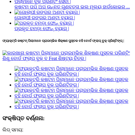
କଷ୍ଟମ୍ ପପ୍ ଅପ୍ ଉନ୍ନତ ଗୁଣବତ୍ତା ଭଲ ମୂଲ୍ୟ ହାର୍ଡକୋଭର ...
ଗୋଲାପୀ ରଙ୍ଗର ଅଣ୍ଟା ବ୍ୟାଗ |
ପ୍ରକୃତ ଚମଡ଼ା ଫୋନ୍ ବ୍ୟାଗ୍ |
ଫ୍ୟାକ୍ଟ୍ରି କଷ୍ଟମ୍ ପିଲାମାନେ ପ୍ରାରମ୍ଭିକ ଶିକ୍ଷଣ ପୁସ୍ତକ ବହି ବୋର୍ଡ ଫ୍ଲାପ୍ ବୁକ୍ ପ୍ରିଣ୍ଟିଙ୍ଗ୍ |
ସଂକ୍ଷିପ୍ତ ବର୍ଣ୍ଣନା:
ଲିଡ୍ ସମୟ: