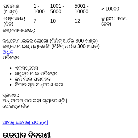
ପରିମାଣ
1 -
1001 -
5001 -
> 10000
(ଖଣ୍ଡ)
1000
5000
10000
ଇଷ୍ଟସମୟ
ବୁ got ାମଣା
7
10
12
(ଦିନ)
ହେବା
କଷ୍ଟମାଇଜେସନ୍:
କଷ୍ଟୋମାଇଜଡ୍ ଲୋଗୋ (ମିନିଟ୍ ଅର୍ଡର 300 ଖଣ୍ଡ)
କଷ୍ଟୋମାଇଜ୍ ପ୍ୟାକେଜିଂ (ମିନିଟ୍ ଅର୍ଡର 300 ଖଣ୍ଡ)
ଅଧିକ
ପରିବହନ:
ଏକ୍ସପ୍ରେସ
ସମୁଦ୍ର ମାଲ ପରିବହନ
ଜମି ମାଲ ପରିବହନ
ବିମାନ ସ୍ଥାନାନ୍ତରଣ ଭଡା
ସୁରକ୍ଷା:
ଅନ୍-ଟାଇମ୍ ପଠାଇବା ଗ୍ୟାରେଣ୍ଟି |
ଫେରସ୍ତ ନୀତି
ଆମକୁ ଇମେଲ୍ ପଠାନ୍ତୁ |
ଉତ୍ପାଦ ବିବରଣୀ