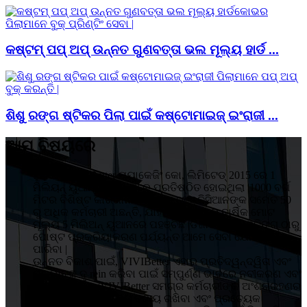
କଷ୍ଟମ୍ ପପ୍ ଅପ୍ ଉନ୍ନତ ଗୁଣବତ୍ତା ଭଲ ମୂଲ୍ୟ ହାର୍ଡ ...
ଶିଶୁ ରଙ୍ଗ ଷ୍ଟିକର ପିଲା ପାଇଁ କଷ୍ଟୋମାଇଜ୍ ଇଂରାଜୀ ...
ଆମ ବିଷୟରେ
ହୁଇଜୋ VIVIBetter ପ୍ୟାକେଜିଂ କୋ, ଲିମିଟେଡ୍ 2015 ରେ 1
ମିଲିୟନ୍ ୟୁଆନ୍ ବିନିଯୋଗରେ ପ୍ରତିଷ୍ଠିତ ହୋଇଥିଲା |1000 ବର୍ଗ
ମିଟର ବିଶିଷ୍ଟ କାରଖାନାରେ 5 ଜଣ ଟେକ୍ନିସିଆନଙ୍କ ସମେତ 50
ରୁ ଅଧିକ କର୍ମଚାରୀ ଅଛନ୍ତି, ଯାହା ଉତ୍ପାଦନର ବାର୍ଷିକ ମୋଟ
ମୂଲ୍ୟ 5 ମିଲିଅନ୍ ୟୁଆନରେ ପହଞ୍ଚିଛି |ଡିଜାଇନ୍, ପ୍ରିଣ୍ଟିଙ୍ଗ୍ ଠାରୁ
ପୋଷ୍ଟ ପ୍ରକ୍ରିୟାକରଣ ପର୍ଯ୍ୟନ୍ତ ଆମେ ସେବା ଯୋଗାଇ
ପାରିବା |
ଉନ୍ନତ ବିକାଶ ପାଇଁ, VIVIBetter ଏହାର ପ୍ରତିଦ୍ୱନ୍ଦ୍ୱିତା ଏବଂ
ପ୍ରଭାବକୁ ଦୃ rein କରିବା ପାଇଁ ସମ୍ପୁର୍ଣ୍ଣ ଭାବରେ ନବୀକରଣ ଏବଂ
ସଂସ୍କାର କରିବ |VIVIBetter ସମଗ୍ର କର୍ମଚାରୀଙ୍କ ଅଂଶଗ୍ରହଣର
ଗୁଣାତ୍ମକ ନୀତି, ଉନ୍ନତି ବଜାୟ ରଖିବା ଏବଂ ପ୍ରତ୍ୟେକ