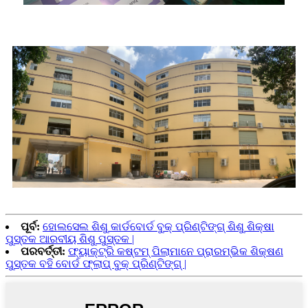
ପୂର୍ବ:
ହୋଲସେଲ ଶିଶୁ କାର୍ଡବୋର୍ଡ ବୁକ୍ ପ୍ରିଣ୍ଟିଙ୍ଗ୍ ଶିଶୁ ଶିକ୍ଷା
ପୁସ୍ତକ ଆରବୀୟ ଶିଶୁ ପୁସ୍ତକ |
ପରବର୍ତ୍ତୀ:
ଫ୍ୟାକ୍ଟ୍ରି କଷ୍ଟମ୍ ପିଲାମାନେ ପ୍ରାରମ୍ଭିକ ଶିକ୍ଷଣ
ପୁସ୍ତକ ବହି ବୋର୍ଡ ଫ୍ଲାପ୍ ବୁକ୍ ପ୍ରିଣ୍ଟିଙ୍ଗ୍ |