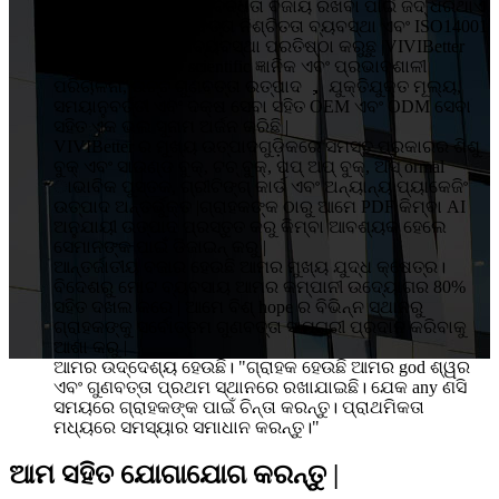
ଗ୍ରାହକଙ୍କ ପାଇଁ ପ୍ରତିବଦ୍ଧତା ବଜାୟ ରଖିବା ପାଇଁ ଜିଦ୍ ଧରିଥାଏ
|ଆମେ ISO9001 ଗୁଣବତ୍ତା ନିଶ୍ଚିତତା ବ୍ୟବସ୍ଥା ଏବଂ ISO14001
ପରିବେଶ ପରିଚାଳନା ବ୍ୟବସ୍ଥା ପ୍ରତିଷ୍ଠା କରୁଛୁ |VIVIBetter
ଗ୍ରାହକଙ୍କ ଠାରୁ ବ scientific ଜ୍ଞାନିକ ଏବଂ ପ୍ରଭାବଶାଳୀ
ପରିଚାଳନା, ଉଚ୍ଚ ଗୁଣବତ୍ତା ଉତ୍ପାଦ ， ଯୁକ୍ତିଯୁକ୍ତ ମୂଲ୍ୟ,
ସମୟାନୁବର୍ତ୍ତୀ ଏବଂ ଦକ୍ଷ ସେବା ସହିତ OEM ଏବଂ ODM ସେବା
ସହିତ ଏକ ଭଲ ସୁନାମ ଅର୍ଜନ କରିଛି |
VIVIBetter ର ମୁଖ୍ୟ ଉତ୍ପାଦଗୁଡ଼ିକରେ ସମସ୍ତ ପ୍ରକାରର ଶିଶୁ
ବୁକ୍ ଏବଂ ସାଉଣ୍ଡ ବୁକ୍, ଟଚ୍ ବୁକ୍, ପପ୍ ଅପ୍ ବୁକ୍, ଅସ୍ ormal
ାଭାବିକ ପୁସ୍ତକ, ଗ୍ରୀଟିଙ୍ଗ୍ କାର୍ଡ ଏବଂ ଅନ୍ୟାନ୍ୟ ପ୍ୟାକେଜିଂ
ଉତ୍ପାଦ ଅନ୍ତର୍ଭୁକ୍ତ |ଗ୍ରାହକଙ୍କ ଠାରୁ ଆମେ PDF କିମ୍ବା AI
ଅନୁଯାୟୀ ଉତ୍ପାଦ ପ୍ରସ୍ତୁତ କରୁ କିମ୍ବା ଆବଶ୍ୟକ ହେଲେ
ସେମାନଙ୍କ ପାଇଁ ଡିଜାଇନ୍ କରୁ |
ଆନ୍ତର୍ଜାତୀୟ ବଜାର ହେଉଛି ଆମର ମୁଖ୍ୟ ଯୁଦ୍ଧ କ୍ଷେତ୍ର।
ବିଦେଶରୁ ମୋଟ ବ୍ୟବସାୟ ଆମର କମ୍ପାନୀ ଉଦ୍ୟୋଗର 80%
ସହିତ ଦଖଲ କରେ | ଆମେ ବିଶ୍ hope ର ବିଭିନ୍ନ ସ୍ଥାନରୁ
ଗ୍ରାହକଙ୍କୁ ସର୍ବୋତ୍ତମ ଗୁଣବତ୍ତା ସାମଗ୍ରୀ ପ୍ରଦାନ କରିବାକୁ
ଆଶା କରୁ |
ଆମର ଉଦ୍ଦେଶ୍ୟ ହେଉଛି। "ଗ୍ରାହକ ହେଉଛି ଆମର god ଶ୍ୱର
ଏବଂ ଗୁଣବତ୍ତା ପ୍ରଥମ ସ୍ଥାନରେ ରଖାଯାଇଛି। ଯେକ any ଣସି
ସମୟରେ ଗ୍ରାହକଙ୍କ ପାଇଁ ଚିନ୍ତା କରନ୍ତୁ। ପ୍ରାଥମିକତା
ମଧ୍ୟରେ ସମସ୍ୟାର ସମାଧାନ କରନ୍ତୁ।"
ଆମ ସହିତ ଯୋଗାଯୋଗ କରନ୍ତୁ |