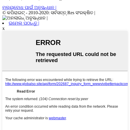
ମୂଲ୍ୟବୋଧ ପାଇଁ ଅନୁସନ୍ଧାନ |
© କପିରାଇଟ୍ - 2010-2020: ସର୍ବସତ୍ତ୍ Res ସଂରକ୍ଷିତ |
ଇମେଲ୍ ପଠାନ୍ତୁ |
x