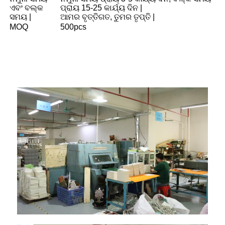
ଏବଂ ବଲ୍କ
ପ୍ରାୟ 15-25 କାର୍ଯ୍ୟ ଦିନ |
ସମୟ |
ଆମର ବୃତ୍ତିଗତ, ତୁମର ତୃପ୍ତି |
MOQ
500pcs