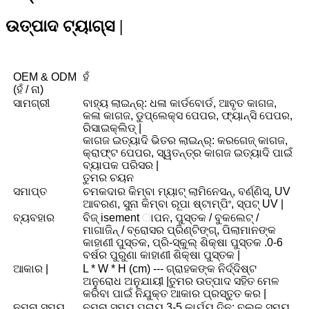
ଉତ୍ପାଦ ଟ୍ୟାଗ୍ସ |
OEM & ODM
ହଁ
(ହଁ / ନା)
ସାମଗ୍ରୀ
ବାହ୍ୟ ଲାଇନ୍ର୍: ଧଳା କାର୍ଡବୋର୍ଡ, ଆବୃତ କାଗଜ,
କଳା କାଗଜ, ଡୁପ୍ଲେକ୍ସ ପେପର, ଫ୍ୟାନ୍ସି ପେପର,
ରିସାଇକ୍ଲିଡ୍ |
କାଗଜ ଇତ୍ୟାଦି ଭିତର ଲାଇନ୍ର୍: କରଗେଜ୍ କାଗଜ,
କ୍ରାଫ୍ଟ ପେପର, ସ୍ୱତନ୍ତ୍ର କାଗଜ ଇତ୍ୟାଦି ପାଇଁ
ବ୍ୟାପକ ପରିସର |
ତୁମର ଚୟନ
ସମାପ୍ତ
ଚମକଦାର କିମ୍ବା ମ୍ୟାଟ୍ ଲାମିନେସନ୍, ବର୍ଣ୍ଣିସ୍, UV
ଆବରଣ, ସୁନା କିମ୍ବା ରୂପା ଷ୍ଟାମ୍ପିଂ, ସ୍ପଟ୍ UV |
ବ୍ୟବହାର
ବିଜ୍ isement ାପନ, ପୁସ୍ତକ / ବୁକଲେଟ୍ /
ମାଗାଜିନ୍ / ବ୍ରୋସର ପ୍ରିଣ୍ଟିଙ୍ଗ୍, ପିଲାମାନଙ୍କ
କାହାଣୀ ପୁସ୍ତକ, ପ୍ରି-ସ୍କୁଲ୍ ଶିକ୍ଷା ପୁସ୍ତକ .0-6
ବର୍ଷର ପୁରୁଣା କାହାଣୀ ଶିକ୍ଷା ପୁସ୍ତକ |
ଆକାର |
L * W * H (cm) --- ଗ୍ରାହକଙ୍କ ନିର୍ଦ୍ଦିଷ୍ଟ
ଅନୁରୋଧ ଅନୁଯାୟୀ |ତୁମର ଉତ୍ପାଦ ସହିତ ମେଳ
କରିବା ପାଇଁ ନିଯୁକ୍ତ ଆକାର ପ୍ରସ୍ତୁତ କର |
ନମୁନା ସମୟ
ନମୁନା ସମୟ ପ୍ରାୟ 3-5 କାର୍ଯ୍ୟ ଦିନ; ବଲ୍କ ସମୟ