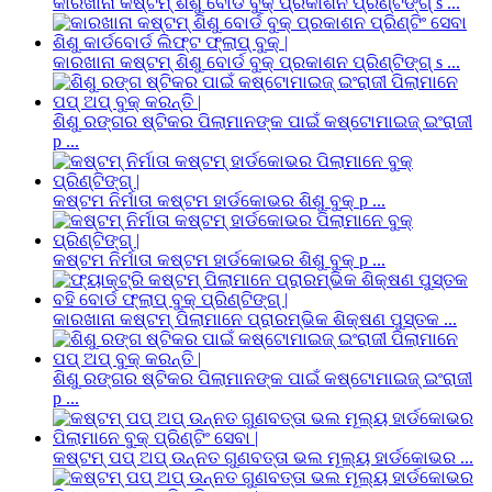
କାରଖାନା କଷ୍ଟମ୍ ଶିଶୁ ବୋର୍ଡ ବୁକ୍ ପ୍ରକାଶନ ପ୍ରିଣ୍ଟିଙ୍ଗ୍ s ...
କାରଖାନା କଷ୍ଟମ୍ ଶିଶୁ ବୋର୍ଡ ବୁକ୍ ପ୍ରକାଶନ ପ୍ରିଣ୍ଟିଙ୍ଗ୍ s ...
ଶିଶୁ ରଙ୍ଗର ଷ୍ଟିକର ପିଲାମାନଙ୍କ ପାଇଁ କଷ୍ଟୋମାଇଜ୍ ଇଂରାଜୀ
p ...
କଷ୍ଟମ ନିର୍ମାତା କଷ୍ଟମ ହାର୍ଡକୋଭର ଶିଶୁ ବୁକ୍ p ...
କଷ୍ଟମ ନିର୍ମାତା କଷ୍ଟମ ହାର୍ଡକୋଭର ଶିଶୁ ବୁକ୍ p ...
କାରଖାନା କଷ୍ଟମ୍ ପିଲାମାନେ ପ୍ରାରମ୍ଭିକ ଶିକ୍ଷଣ ପୁସ୍ତକ ...
ଶିଶୁ ରଙ୍ଗର ଷ୍ଟିକର ପିଲାମାନଙ୍କ ପାଇଁ କଷ୍ଟୋମାଇଜ୍ ଇଂରାଜୀ
p ...
କଷ୍ଟମ୍ ପପ୍ ଅପ୍ ଉନ୍ନତ ଗୁଣବତ୍ତା ଭଲ ମୂଲ୍ୟ ହାର୍ଡକୋଭର ...