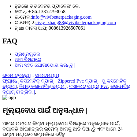
ହୁଇଜୋ ଭିଭିବେଟର ପ୍ୟାକେଜିଂ କୋ
ଫୋନ୍: + 86-13352793058
ଇ-ମେଲ୍:
info@vivibetterpackaging.com
ଇ-ମେଲ୍ 2:
cissy_zhang88@vivibetterpackaging.com
ହ୍ ats ାଟସ୍ ଆପ୍: 008613926507061
FAQ
ପ୍ରଶ୍ନଗୁଡିକ
ଆମ ବିଷୟରେ
ଆମ ସହିତ ଯୋଗାଯୋଗ କରନ୍ତୁ |
ଗରମ ଦ୍ରବ୍ୟ |
-
ସାଇଟମ୍ୟାପ୍
ଫ୍ୟାଶନ୍ କସମେଟିକ୍ ବ୍ୟାଗ୍ |
,
Zippered Pvc ବ୍ୟାଗ୍ |
,
ପୁ କସମେଟିକ୍
ବ୍ୟାଗ୍ |
,
ଜିପର୍ କସମେଟିକ୍ ବ୍ୟାଗ୍ |
,
ଟଏଲେଟ୍ ବ୍ୟାଗ୍ Pvc
,
କସମେଟିକ୍
ବ୍ୟାଗ୍ ଟାଙ୍ଗିବା |
,
ମୂଲ୍ୟବୋଧ ପାଇଁ ଅନୁସନ୍ଧାନ |
ଆମର ଉତ୍ପାଦ କିମ୍ବା ମୂଲ୍ୟବୋଧ ବିଷୟରେ ଅନୁସନ୍ଧାନ ପାଇଁ,
ଦୟାକରି ଆପଣଙ୍କର ଇମେଲ୍ ଆମକୁ ଛାଡି ଦିଅନ୍ତୁ ଏବଂ ଆମେ 24
ଘଣ୍ଟା ମଧ୍ୟରେ ସମ୍ପର୍କରେ ରହିବୁ |