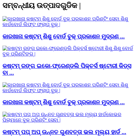
ସମ୍ବନ୍ଧୀୟ ଉତ୍ପାଦଗୁଡିକ |
କାରଖାନା କଷ୍ଟମ୍ ଶିଶୁ ବୋର୍ଡ ବୁକ୍ ପ୍ରକାଶନ ମୁଦ୍ରଣ ...
କଷ୍ଟମ୍ ରଙ୍ଗ ଇକୋ-ଫ୍ରେଣ୍ଡଲି ପିକ୍ଚର୍ସ ଷ୍ଟୋରୀ କିଡ୍ସ
ବା ...
କାରଖାନା କଷ୍ଟମ୍ ଶିଶୁ ବୋର୍ଡ ବୁକ୍ ପ୍ରକାଶନ ମୁଦ୍ରଣ ...
କଷ୍ଟମ୍ ପପ୍ ଅପ୍ ଉନ୍ନତ ଗୁଣବତ୍ତା ଭଲ ମୂଲ୍ୟ ହାର୍ଡ ...