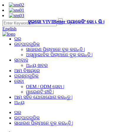
ହୁଇଜୋ VIVIBetter ପ୍ୟାକେଜିଂ କୋ।, ଲି।
English
ଘର
ଉତ୍ପାଦଗୁଡିକ
ସାଧାରଣ ପିଲାମାନେ ବୁକ୍ କରନ୍ତି |
ଅସ୍ୱାଭାବିକ ପିଲାମାନେ ବୁକ୍ କରନ୍ତି |
ସମ୍ବାଦ
ଅନ୍ୟ ଖବର
ଆମ ବିଷୟରେ
ପ୍ରଶ୍ନଗୁଡିକ
ସେବା
OEM / ODM ସେବା |
ୱାରେଣ୍ଟି ନୀତି |
ଆମ ସହିତ ଯୋଗାଯୋଗ କରନ୍ତୁ |
ଅନ୍ୟ
ଘର
ଉତ୍ପାଦଗୁଡିକ
ସାଧାରଣ ପିଲାମାନେ ବୁକ୍ କରନ୍ତି |