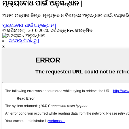
ମୂଲ୍ୟବୋଧ ପାଇଁ ଅନୁସନ୍ଧାନ |
ଆମର ଉତ୍ପାଦ କିମ୍ବା ମୂଲ୍ୟବୋଧ ବିଷୟରେ ଅନୁସନ୍ଧାନ ପାଇଁ, ଦୟାକରି
ମୂଲ୍ୟବୋଧ ପାଇଁ ଅନୁସନ୍ଧାନ |
© କପିରାଇଟ୍ - 2010-2020: ସର୍ବସତ୍ତ୍ Res ସଂରକ୍ଷିତ |
ଇମେଲ୍ ପଠାନ୍ତୁ |
x