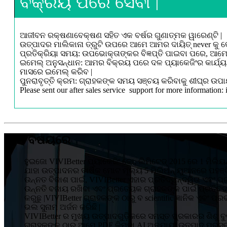
ବିକ୍ରୟ ପରେ ସେବା |
ଆଜୀବନ ରକ୍ଷଣାବେକ୍ଷଣ ସହିତ ଏକ ବର୍ଷର ଗୁଣାତ୍ମକ ୱାରେଣ୍ଟି |
ଉତ୍ପାଦର ମାଲିକାନା ତ୍ରୁଟି ଉପରେ ଆମେ ଆମର ଦାୟିତ୍ never କୁ କେବେ
ପ୍ରତିକ୍ରିୟା ସମୟ: ଉପଭୋକ୍ତାଙ୍କର ବିଜ୍ଞପ୍ତି ପାଇବା ପରେ, ଆମେ 
ଇମେଲ୍ ଅନୁସନ୍ଧାନ: ଆମର ବିକ୍ରୟ ପରେ ଦଳ ପ୍ୟାକେଜିଂର କାର୍ଯ୍ୟ
ମାସରେ ଇମେଲ୍ କରିବ |
ପୁନରାବୃତ୍ତି କ୍ରମ: ଗ୍ରାହକଙ୍କ ସମୟ ସଞ୍ଚୟ କରିବାକୁ ଶୀଘ୍ର ଉପାୟ
Please sent our after sales service support for more informati
ଆମ ବିଷୟରେ
ହୁଇଜୋ VIVIBetter ପ୍ୟାକେଜିଂ କୋ, ଲିମିଟେଡ୍ 2015 ରେ 1 ମିଲିୟ
ଯାହା ଉତ୍ପାଦନର ବାର୍ଷିକ ମୋଟ ମୂଲ୍ୟ 5 ମିଲିଅନ୍ ୟୁଆନରେ ପହଞ୍ଚି
ଉନ୍ନତ ବିକାଶ ପାଇଁ, VIVIBetter ଏହାର ପ୍ରତିଦ୍ୱନ୍ଦ୍ୱିତା ଏବଂ ପ
ଉନ୍ନତି ବଜାୟ ରଖିବା ଏବଂ ପ୍ରତ୍ୟେକ ଗ୍ରାହକଙ୍କ ପାଇଁ ପ୍ରତିବଦ୍
କରୁଛୁ |VIVIBetter ଗ୍ରାହକଙ୍କ ଠାରୁ ବ scientific ଜ୍ଞାନିକ ଏବ
ଭଲ ସୁନାମ ଅର୍ଜନ କରିଛି |
VIVIBetter ର ମୁଖ୍ୟ ଉତ୍ପାଦଗୁଡ଼ିକରେ ସମସ୍ତ ପ୍ରକାରର ଶିଶୁ ବୁକ୍ 
ଗ୍ରାହକଙ୍କ ଠାରୁ ଆମେ PDF କିମ୍ବା AI ଅନୁଯାୟୀ ଉତ୍ପାଦ ପ୍ରସ୍ତ