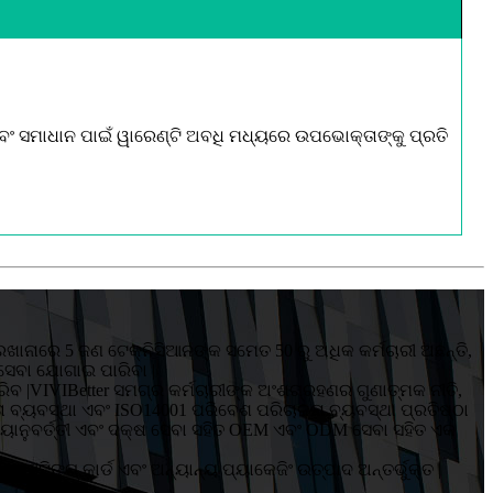
ବଂ ସମାଧାନ ପାଇଁ ୱାରେଣ୍ଟି ଅବଧି ମଧ୍ୟରେ ଉପଭୋକ୍ତାଙ୍କୁ ପ୍ରତି
ାରଖାନାରେ 5 ଜଣ ଟେକ୍ନିସିଆନଙ୍କ ସମେତ 50 ରୁ ଅଧିକ କର୍ମଚାରୀ ଅଛନ୍ତି,
 ସେବା ଯୋଗାଇ ପାରିବା |
କରିବ |VIVIBetter ସମଗ୍ର କର୍ମଚାରୀଙ୍କ ଅଂଶଗ୍ରହଣର ଗୁଣାତ୍ମକ ନୀତି,
ତା ବ୍ୟବସ୍ଥା ଏବଂ ISO14001 ପରିବେଶ ପରିଚାଳନା ବ୍ୟବସ୍ଥା ପ୍ରତିଷ୍ଠା
, ସମୟାନୁବର୍ତ୍ତୀ ଏବଂ ଦକ୍ଷ ସେବା ସହିତ OEM ଏବଂ ODM ସେବା ସହିତ ଏକ
ଗ୍ରୀଟିଙ୍ଗ୍ କାର୍ଡ ଏବଂ ଅନ୍ୟାନ୍ୟ ପ୍ୟାକେଜିଂ ଉତ୍ପାଦ ଅନ୍ତର୍ଭୁକ୍ତ |