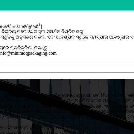
ବି ଛାଡ କରିବୁ ନାହିଁ |
ବିକ୍ରୟ ପରେ 24 ଘଣ୍ଟା ସମର୍ଥନ ନିଶ୍ଚିତ କରୁ |
 ସ୍ଥିତିକୁ ଅନୁସରଣ କରିବା ଏବଂ ଆବଶ୍ୟକ ସ୍ଥଳେ ସମସ୍ୟାର ଆବିଷ୍କାର ଏ
ରେ ପ୍ରତିକ୍ରିୟା କରନ୍ତୁ |
on: info@minimoqpackaging.com
ନ୍ ୟୁଆନ୍ ବିନିଯୋଗରେ ପ୍ରତିଷ୍ଠିତ ହୋଇଥିଲା |1000 ବର୍ଗ ମିଟର ବିଶିଷ୍ଟ କ
ଛି |ଡିଜାଇନ୍, ପ୍ରିଣ୍ଟିଙ୍ଗ୍ ଠାରୁ ପୋଷ୍ଟ ପ୍ରକ୍ରିୟାକରଣ ପର୍ଯ୍ୟନ୍ତ ଆମେ
୍ରଭାବକୁ ଦୃ rein କରିବା ପାଇଁ ସମ୍ପୁର୍ଣ୍ଣ ଭାବରେ ନବୀକରଣ ଏବଂ ସଂସ୍କାର 
ଧତା ବଜାୟ ରଖିବା ପାଇଁ ଜିଦ୍ ଧରିଥାଏ |ଆମେ ISO9001 ଗୁଣବତ୍ତା ନିଶ୍ଚିତ
ଂ ପ୍ରଭାବଶାଳୀ ପରିଚାଳନା, ଉଚ୍ଚ ଗୁଣବତ୍ତା ଉତ୍ପାଦ ， ଯୁକ୍ତିଯୁକ୍ତ ମୂଲ୍ୟ
ଏବଂ ସାଉଣ୍ଡ ବୁକ୍, ଟଚ୍ ବୁକ୍, ପପ୍ ଅପ୍ ବୁକ୍, ଅସ୍ ormal ାଭାବିକ ପୁସ୍ତକ, 
ୁତ କରୁ କିମ୍ବା ଆବଶ୍ୟକ ହେଲେ ସେମାନଙ୍କ ପାଇଁ ଡିଜାଇନ୍ କରୁ |