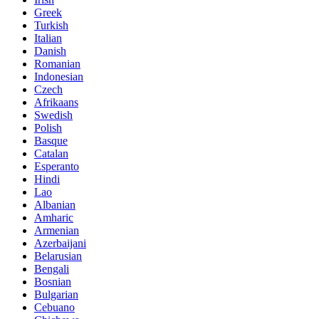
Greek
Turkish
Italian
Danish
Romanian
Indonesian
Czech
Afrikaans
Swedish
Polish
Basque
Catalan
Esperanto
Hindi
Lao
Albanian
Amharic
Armenian
Azerbaijani
Belarusian
Bengali
Bosnian
Bulgarian
Cebuano