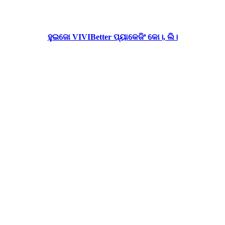
ହୁଇଜୋ VIVIBetter ପ୍ୟାକେଜିଂ କୋ।, ଲି।