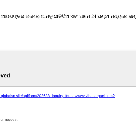
 ଆପଣଙ୍କର ଇମେଲ୍ ଆମକୁ ଛାଡିଦିଅ ଏବଂ ଆମେ 24 ଘଣ୍ଟା ମଧ୍ୟରେ ସମ୍ପର୍