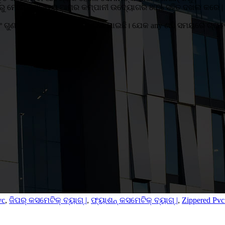
ଶରୁ ମୋଟ ବ୍ୟବସାୟ ଆମର କମ୍ପାନୀ ଉଦ୍ୟୋଗର 80% ସହିତ ଦଖଲ କରେ | ଆମେ ବ
ଗୁଣବତ୍ତା ପ୍ରଥମ ସ୍ଥାନରେ ରଖାଯାଇଛି। ଯେକ any ଣସି ସମୟରେ ଗ୍ରାହକଙ
vc
,
ଜିପର୍ କସମେଟିକ୍ ବ୍ୟାଗ୍ |
,
ଫ୍ୟାଶନ୍ କସମେଟିକ୍ ବ୍ୟାଗ୍ |
,
Zippered Pvc 