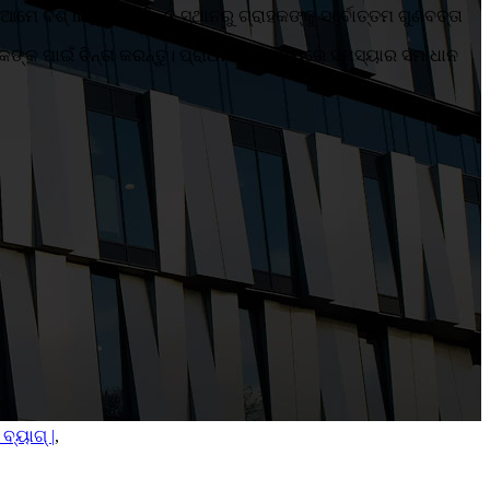
ିଶ୍ hope ର ବିଭିନ୍ନ ସ୍ଥାନରୁ ଗ୍ରାହକଙ୍କୁ ସର୍ବୋତ୍ତମ ଗୁଣବତ୍ତା
୍କ ପାଇଁ ଚିନ୍ତା କରନ୍ତୁ। ପ୍ରାଥମିକତା ମଧ୍ୟରେ ସମସ୍ୟାର ସମାଧାନ
ବ୍ୟାଗ୍ |
,