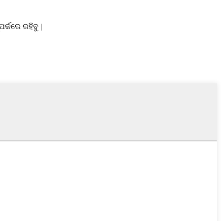
କରେ ରହିବୁ |