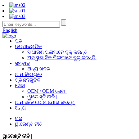
English
ଘର
ଉତ୍ପାଦଗୁଡିକ
ସାଧାରଣ ପିଲାମାନେ ବୁକ୍ କରନ୍ତି |
ଅସ୍ୱାଭାବିକ ପିଲାମାନେ ବୁକ୍ କରନ୍ତି |
ସମ୍ବାଦ
ଅନ୍ୟ ଖବର
ଆମ ବିଷୟରେ
ପ୍ରଶ୍ନଗୁଡିକ
ସେବା
OEM / ODM ସେବା |
ୱାରେଣ୍ଟି ନୀତି |
ଆମ ସହିତ ଯୋଗାଯୋଗ କରନ୍ତୁ |
ଅନ୍ୟ
ଘର
ୱାରେଣ୍ଟି ନୀତି |
ୱାରେଣ୍ଟି ନୀତି |