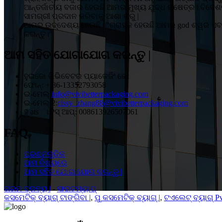
ଆନ୍ତର୍ଜାତୀୟ ବଜାର ହେଉଛି ଆମର ମୁଖ୍ୟ ଯୁଦ୍ଧ କ୍ଷେତ୍ର। ବିଦେ
ସାମଗ୍ରୀ ପ୍ରଦାନ କରିବାକୁ ଆଶା କରୁ |
ଆମର ଉଦ୍ଦେଶ୍ୟ ହେଉଛି। "ଗ୍ରାହକ ହେଉଛି ଆମର god ଶ୍ୱର ଏବଂ 
କରନ୍ତୁ।"
ଆମ ସହିତ ଯୋଗାଯୋଗ କରନ୍ତୁ |
ହୁଇଜୋ ଭିଭିବେଟର ପ୍ୟାକେଜିଂ କୋ
ଫୋନ୍: + 86-13352793058
ଇ-ମେଲ୍:
info@vivibetterpackaging.com
ଇ-ମେଲ୍ 2:
cissy_zhang88@vivibetterpackaging.com
ହ୍ ats ାଟସ୍ ଆପ୍: 008613926507061
FAQ
ପ୍ରଶ୍ନଗୁଡିକ
ଆମ ବିଷୟରେ
ଆମ ସହିତ ଯୋଗାଯୋଗ କରନ୍ତୁ |
ଗରମ ଦ୍ରବ୍ୟ |
-
ସାଇଟମ୍ୟାପ୍
କସମେଟିକ୍ ବ୍ୟାଗ୍ ଟାଙ୍ଗିବା |
,
ପୁ କସମେଟିକ୍ ବ୍ୟାଗ୍ |
,
ଟଏଲେଟ୍ ବ୍ୟାଗ୍ P