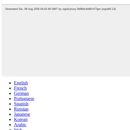
English
French
German
Portuguese
Spanish
Russian
Japanese
Korean
Arabic
Irish