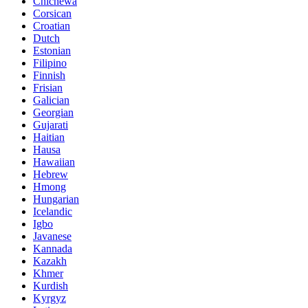
Chichewa
Corsican
Croatian
Dutch
Estonian
Filipino
Finnish
Frisian
Galician
Georgian
Gujarati
Haitian
Hausa
Hawaiian
Hebrew
Hmong
Hungarian
Icelandic
Igbo
Javanese
Kannada
Kazakh
Khmer
Kurdish
Kyrgyz