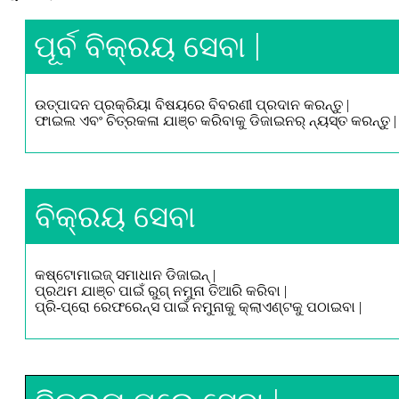
ପୂର୍ବ ବିକ୍ରୟ ସେବା |
ଉତ୍ପାଦନ ପ୍ରକ୍ରିୟା ବିଷୟରେ ବିବରଣୀ ପ୍ରଦାନ କରନ୍ତୁ |
ଫାଇଲ ଏବଂ ଚିତ୍ରକଳା ଯାଞ୍ଚ କରିବାକୁ ଡିଜାଇନର୍ ନ୍ୟସ୍ତ କରନ୍ତୁ |
ବିକ୍ରୟ ସେବା
କଷ୍ଟୋମାଇଜ୍ ସମାଧାନ ଡିଜାଇନ୍ |
ପ୍ରଥମ ଯାଞ୍ଚ ପାଇଁ ରୁଗ୍ ନମୁନା ତିଆରି କରିବା |
ପ୍ରି-ପ୍ରୋ ରେଫରେନ୍ସ ପାଇଁ ନମୁନାକୁ କ୍ଲାଏଣ୍ଟକୁ ପଠାଇବା |